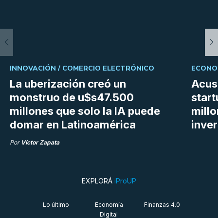
INNOVACIÓN /
COMERCIO ELECTRÓNICO
ECONOM
La uberización creó un
Acus
monstruo de u$s47.500
star
millones que solo la IA puede
mill
domar en Latinoamérica
inve
Por
Víctor Zapata
EXPLORÁ
iProUP
Lo último
Economía
Finanzas 4.0
Digital