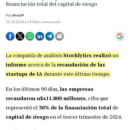
financiación total del capital de riesgo
Por
iProUP
10.10.2024 • 14:50hs • Innovación
La compañía de análisis
Stocklytics realizó
un
informe
acerca de la
recaudación de las
startups de IA
durante este último tiempo.
En los últimos 90 días,
las empresas
recaudaron u$s11.800 millones
, cifra que
representó el
30% de la financiación total
de
capital de riesgo
en el tercer trimestre de 2024.