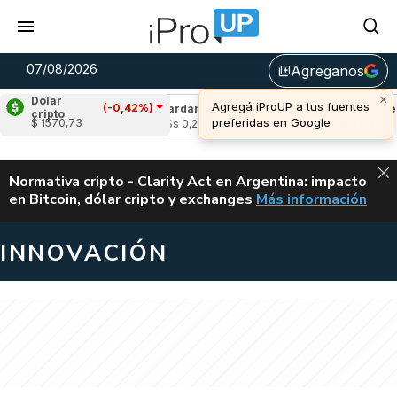
07/08/2026
Agreganos
library_add
×
Dólar
Agregá iProUP a tus fuentes
(-0,42%)
(-1,96%)
Cardano
(-2,66%)
Avalanche
(-
cripto
preferidas en Google
$ 1570,73
2
u$s 0,20
u$s 6,40
ALERTA
Normativa cripto - Clarity Act en Argentina: impacto
en Bitcoin, dólar cripto y exchanges
Más información
CLARITY ACT EN AR
INNOVACIÓN