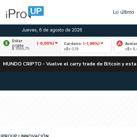
Lo último
Jueves, 6 de agosto de 2026
Dólar
(-0,05%)
(-1,25%)
Cardano
(-1,99%)
Avalanche
(-3
cripto
$ 1569,75
u$s 0,19
u$s 6,42
MUNDO CRIPTO - Vuelve el carry trade de Bitcoin y esta
IPROUP
INNOVACIÓN