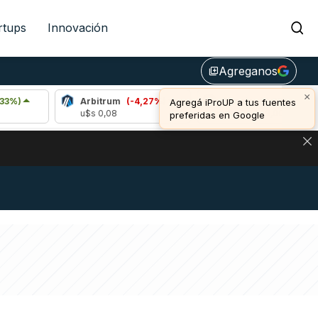
rtups
Innovación
Agreganos
library_add
×
Arbitrum
(-4,27%)
Bitcoin
(0,38%)
Agregá iProUP a tus fuentes
u$s 0,08
u$s 64.443,00
preferidas en Google
DE DE BITCOIN Y ESTA SEÑAL DEFINE LOS PRECIOS DE AG