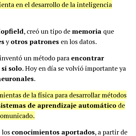
enta en el desarrollo de la inteligencia
opfield
, creó un tipo de
memoria
que
es
y
otros patrones
en los datos.
 inventó un método para
encontrar
sí solo
. Hoy en día se volvió importante ya
neuronales
.
entas de la física para desarrollar métodos
sistemas de aprendizaje automático
de
 comunicado.
 los
conocimientos aportados
, a partir de