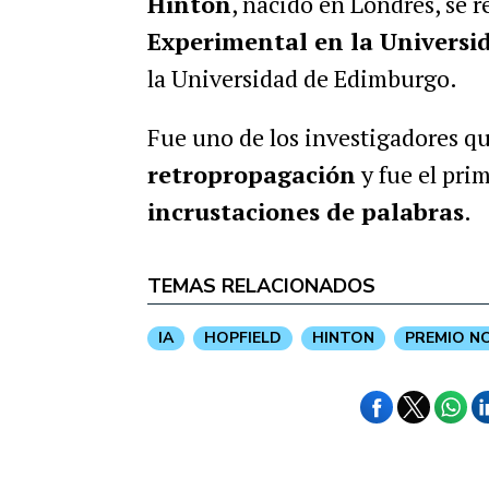
Hinton
, nacido en Londres, se r
Experimental en la Univers
la Universidad de Edimburgo.
Fue uno de los investigadores q
retropropagación
y fue el pri
incrustaciones de palabras
.
TEMAS RELACIONADOS
IA
HOPFIELD
HINTON
PREMIO NO