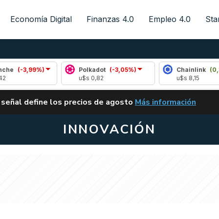
Economía Digital
Finanzas 4.0
Empleo 4.0
Sta
,99%)
Polkadot
(-3,05%)
Chainlink
(0,33%)
u$s 0,82
u$s 8,15
ALERTA
 señal define los precios de agosto
Más información
VUELVE EL CARRY TRA
INNOVACIÓN