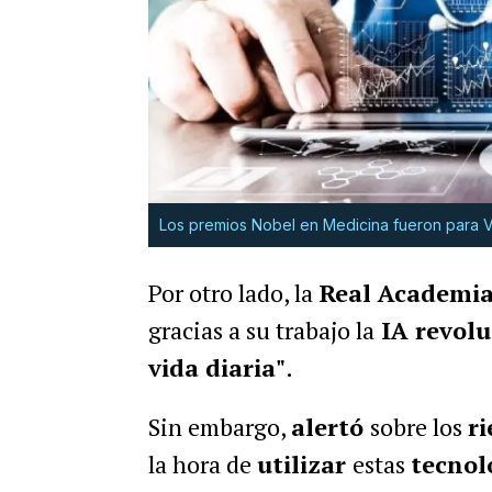
Los premios Nobel en Medicina fueron para 
Por otro lado, la
Real Academia 
gracias a su trabajo la
IA revoluc
vida diaria"
.
Sin embargo,
alertó
sobre los
r
la hora de
utilizar
estas
tecnol