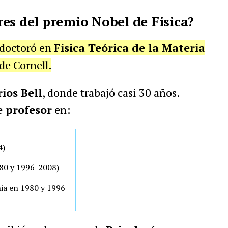
es del premio Nobel de Fisica?
 doctoró en
Fisica Teórica de la Materia
de Cornell.
ios Bell
, donde trabajó casi 30 años.
e profesor
en:
4)
980 y 1996-2008)
nia en 1980 y 1996