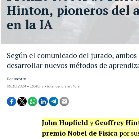
Hinton, pioneros del 
en la IA
Según el comunicado del jurado, ambos e
desarrollar nuevos métodos de aprendiz
Por
iProUP
09.10.2024 • 19:40hs • Inteligencia artificial
John Hopfield
y
Geoffrey Hin
premio Nobel de Física
por su