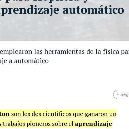
aprendizaje automático
mplearon las herramientas de la física pa
aje a automático
+ Seg
ton
son los dos cientificos que ganaron un
s trabajos pioneros sobre el
aprendizaje