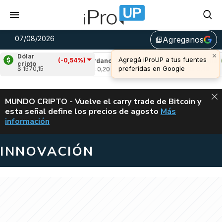
07/08/2026
Agreganos
library_add
×
Dólar
Agregá iProUP a tus fuentes
(-0,54%)
(-0,67%)
Cardano
(3,25%)
Avalanche
(1,3
cripto
preferidas en Google
$ 1570,15
u$s 0,20
u$s 6,49
ALERTA
MUNDO CRIPTO - Vuelve el carry trade de Bitcoin y
esta señal define los precios de agosto
Más
VUELVE EL CAR
información
INNOVACIÓN