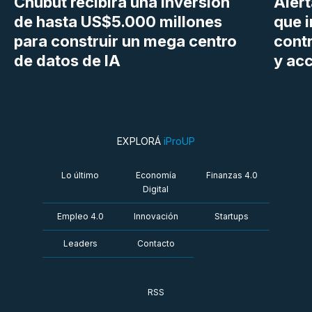
Chubut recibirá una inversión
Aler
de hasta US$5.000 millones
que i
para construir un mega centro
cont
de datos de IA
y ac
EXPLORÁ
iProUP
Lo último
Economía
Finanzas 4.0
Digital
Empleo 4.0
Innovación
Startups
Leaders
Contacto
RSS