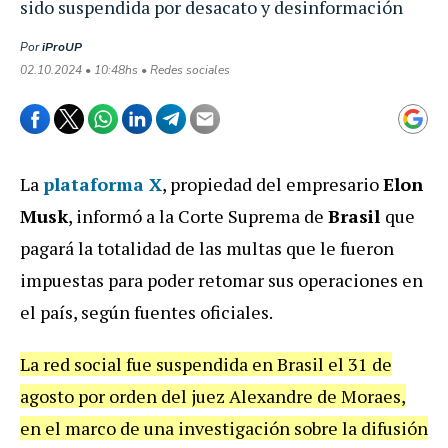
sido suspendida por desacato y desinformación
Por
iProUP
02.10.2024 • 10:48hs • Redes sociales
La
plataforma
X
, propiedad del empresario
Elon
Musk
, informó a la Corte Suprema de
Brasil
que
pagará la totalidad de las multas que le fueron
impuestas para poder retomar sus operaciones en
el país, según fuentes oficiales.
La red social fue suspendida en Brasil el 31 de
agosto por orden del juez Alexandre de Moraes,
en el marco de una investigación sobre la difusión