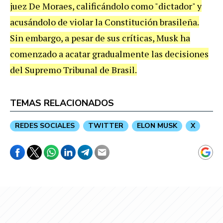
juez De Moraes, calificándolo como "dictador" y
acusándolo de violar la Constitución brasileña.
Sin embargo, a pesar de sus críticas, Musk ha
comenzado a acatar gradualmente las decisiones
del Supremo Tribunal de Brasil.
TEMAS RELACIONADOS
REDES SOCIALES
TWITTER
ELON MUSK
X