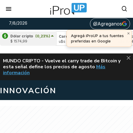
7/8/2026
Agreganos
library_add
×
Agregá iProUP a tus fuentes
Dólar cripto
(0,23%)
ple
(-2,08%)
Cardano
(-4,53%)
Avalanche
preferidas en Google
$ 1574,99
1,03
u$s 0,20
u$s 6,44
ALERTA
MUNDO CRIPTO - Vuelve el carry trade de Bitcoin y
esta señal define los precios de agosto
Más
VUELVE EL CAR
información
INNOVACIÓN