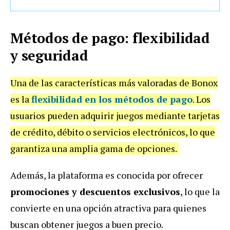
Métodos de pago: flexibilidad
y seguridad
Una de las características más valoradas de Bonox
es la
flexibilidad en los métodos de pago
. Los
usuarios pueden adquirir juegos mediante tarjetas
de crédito, débito o servicios electrónicos, lo que
garantiza una amplia gama de opciones.
Además, la plataforma es conocida por ofrecer
promociones y descuentos exclusivos
, lo que la
convierte en una opción atractiva para quienes
buscan obtener juegos a buen precio.