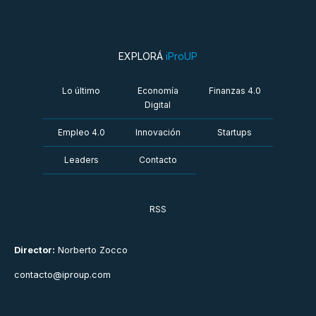
EXPLORÁ
iProUP
Lo último
Economía
Finanzas 4.0
Digital
Empleo 4.0
Innovación
Startups
Leaders
Contacto
RSS
Director:
Norberto Zocco
contacto@iproup.com