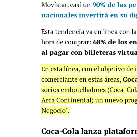
Movistar, casi un
90% de las p
nacionales invertirá en su d
Esta tendencia va en línea con l
hora de comprar:
68% de los en
al pagar con billeteras virtu
En esta línea, con el objetivo de
comerciante en estas áreas,
Coc
socios embotelladores (Coca-Col
Arca Continental) un nuevo pro
Negocio".
Coca-Cola lanza platafor