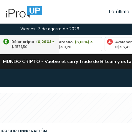
Lo último
Viernes, 7 de agosto de 2026
Dólar cripto
(0,29%)
8%)
Cardano
(6,83%)
Avalanche
(-4,09%)
$ 1571,50
u$s 0,20
u$s 6,41
MUNDO CRIPTO - Vuelve el carry trade de Bitcoin y esta
IPROUP
INNOVACIÓN