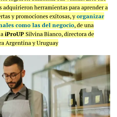
as adquirieron herramientas para aprender a
rtas y promociones exitosas, y
organizar
onales como las del negocio
, de una
 a
iProUP
Silvina Bianco, directora de
ara Argentina y Uruguay