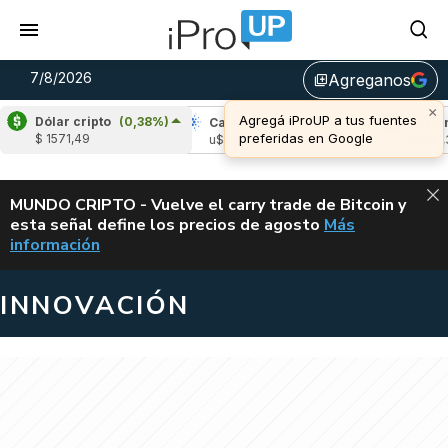
7/8/2026
Agreganos
library_add
×
Agregá iProUP a tus fuentes
Dólar cripto
(0,38%)
pple
(-3,18%)
Cardano
(5,84%)
Avalanch
preferidas en Google
$ 1571,49
s 1,02
u$s 0,20
u$s 6,38
ALERTA
MUNDO CRIPTO - Vuelve el carry trade de Bitcoin y
esta señal define los precios de agosto
Más
VUELVE EL CAR
información
INNOVACIÓN