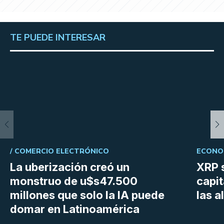
TE PUEDE INTERESAR
/
COMERCIO ELECTRÓNICO
ECONOM
La uberización creó un
XRP s
monstruo de u$s47.500
capit
millones que solo la IA puede
las a
domar en Latinoamérica