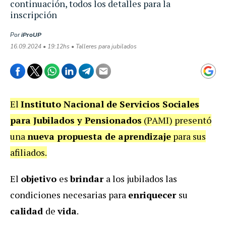
continuación, todos los detalles para la
inscripción
Por
iProUP
16.09.2024 • 19:12hs • Talleres para jubilados
El
Instituto Nacional de Servicios Sociales
para Jubilados y Pensionados
(PAMI) presentó
una
nueva propuesta de aprendizaje
para sus
afiliados.
El
objetivo
es
brindar
a los jubilados las
condiciones necesarias para
enriquecer
su
calidad
de
vida
.