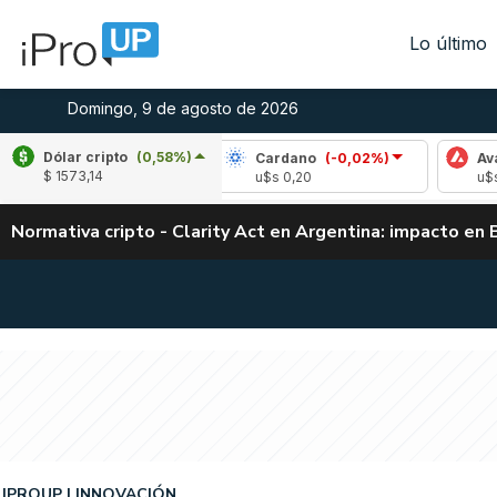
Lo último
Domingo, 9 de agosto de 2026
Dólar cripto
(0,58%)
e
(0,23%)
Cardano
(-0,02%)
Avalanche
(
$ 1573,14
,04
u$s 0,20
u$s 6,48
Normativa cripto - Clarity Act en Argentina: impacto en 
IPROUP
INNOVACIÓN