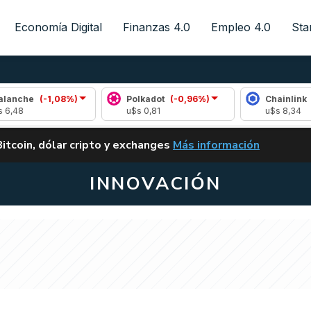
Economía Digital
Finanzas 4.0
Empleo 4.0
Sta
-1,08%)
Polkadot
(-0,96%)
Chainlink
(0,49%)
u$s 0,81
u$s 8,34
ALERTA
Bitcoin, dólar cripto y exchanges
Más información
CLARITY ACT EN ARGENTI
INNOVACIÓN