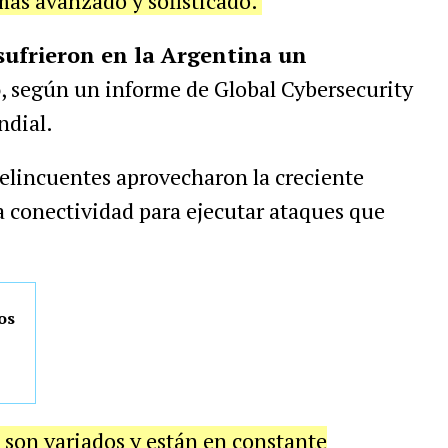
más avanzado y sofisticado.
sufrieron en la Argentina un
o
, según un informe de Global Cybersecurity
ndial.
delincuentes aprovecharon la creciente
a conectividad para ejecutar ataques que
os
a son variados y están en constante