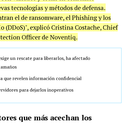
evas tecnologías y métodos de defensa.
tran el de ransomware, el Phishing y los
o (DDoS)", explicó Cristina Costache, Chief
tection Officer de Noventiq.
exige un rescate para liberarlos, ha afectado
 tamaños
ra que revelen información confidencial
rvidores para dejarlos inoperativos
ctores que más acechan los