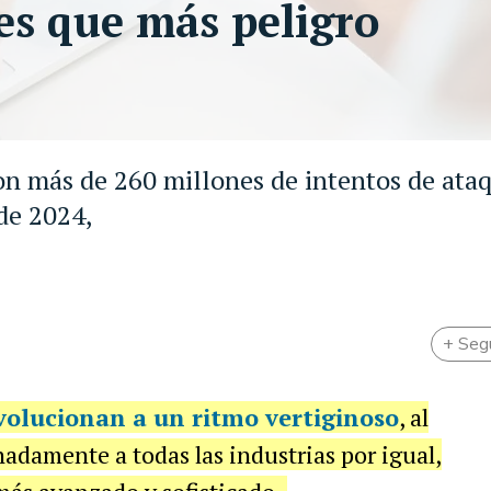
es que más peligro
on más de 260 millones de intentos de ata
 de 2024,
+ Seg
volucionan a un ritmo vertiginoso
, al
adamente a todas las industrias por igual,