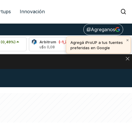
rtups
Innovación
Agreganos
library_add
×
Arbitrum
(-1,27%)
Bitcoin
(-0,24%)
Agregá iProUP a tus fuentes
u$s 0,08
u$s 64.810,00
preferidas en Google
NA: IMPACTO EN BITCOIN, DÓLAR CRIPTO Y EXCHANGES