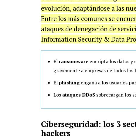
evolución, adaptándose a las nu
Entre los más comunes se encuen
ataques de denegación de servici
Information Security & Data Pro
El
ransomware
encripta los datos y 
gravemente a empresas de todos los
El
phishing
engaña a los usuarios pa
Los
ataques DDoS
sobrecargan los se
Ciberseguridad: los 3 se
hackers