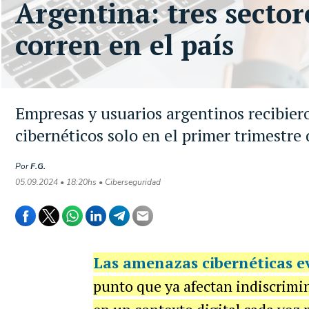
Argentina: tres sector
corren en el país
Empresas y usuarios argentinos recibier
cibernéticos solo en el primer trimestre
Por
F.G.
05.09.2024 • 18:20hs • Ciberseguridad
Las amenazas cibernéticas e
punto que ya afectan indiscrimin