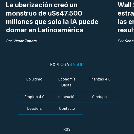
La uberización creó un
Wall 
monstruo de u$s47.500
estra
millones que solo la IA puede
las 
domar en Latinoamérica
resu
Por
Víctor Zapata
Por
Sebas
EXPLORÁ
iProUP
Lo último
Economía
Finanzas 4.0
Digital
Empleo 4.0
Innovación
Startups
Leaders
Contacto
RSS