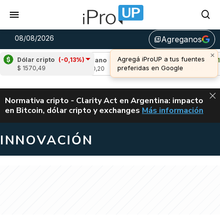
08/08/2026
Agreganos
library_add
×
Agregá iProUP a tus fuentes
Dólar cripto
(-0,13%)
76%)
Cardano
(0,11%)
Avalanche
(1,82%
preferidas en Google
$ 1570,49
u$s 0,20
u$s 6,54
ALERTA
Normativa cripto - Clarity Act en Argentina: impacto
en Bitcoin, dólar cripto y exchanges
Más información
CLARITY ACT EN AR
INNOVACIÓN