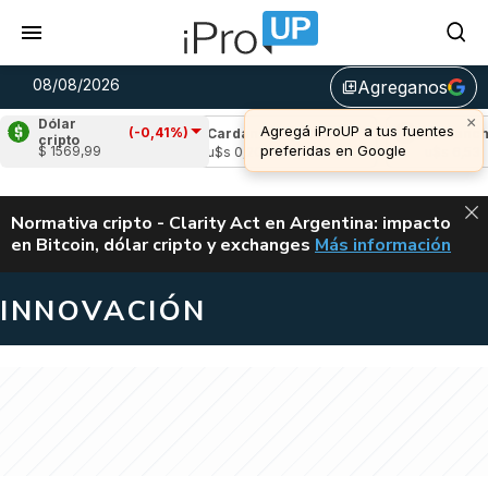
08/08/2026
Agreganos
library_add
×
Dólar
Agregá iProUP a tus fuentes
(-0,41%)
e
(2,51%)
Cardano
(0,76%)
Avalanche
(
cripto
preferidas en Google
$ 1569,99
04
u$s 0,20
u$s 6,53
ALERTA
Normativa cripto - Clarity Act en Argentina: impacto
en Bitcoin, dólar cripto y exchanges
Más información
CLARITY ACT EN AR
INNOVACIÓN