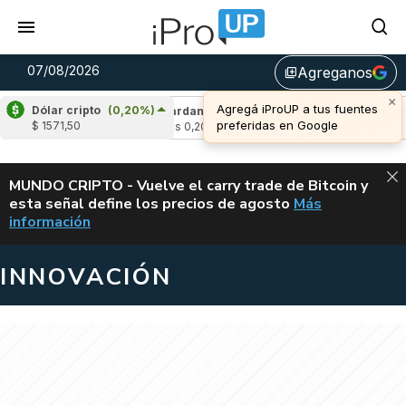
07/08/2026
Agreganos
library_add
×
Agregá iProUP a tus fuentes
Dólar cripto
(0,20%)
-1,69%)
Cardano
(4,88%)
Avalanche
(-3,
preferidas en Google
$ 1571,50
u$s 0,20
u$s 6,42
ALERTA
MUNDO CRIPTO - Vuelve el carry trade de Bitcoin y
esta señal define los precios de agosto
Más
VUELVE EL CAR
información
INNOVACIÓN