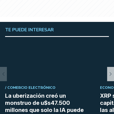
TE PUEDE INTERESAR
/
COMERCIO ELECTRÓNICO
ECONOM
La uberización creó un
XRP s
monstruo de u$s47.500
capit
millones que solo la IA puede
las a