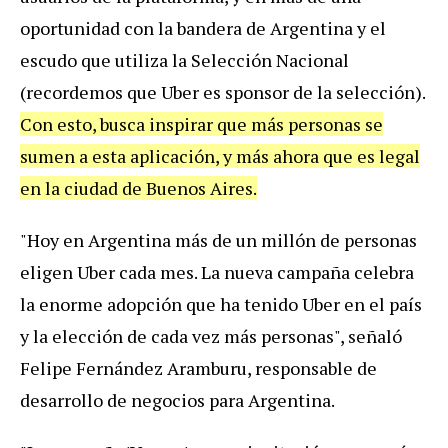
oportunidad
con
la
bandera
de
Argentina
y
el
escudo
que
utiliza
la
Selecci
ó
n
Nacional
(
recordemos
que
Uber
es
sponsor
de
la
selecci
ó
n
).
Con
esto
,
busca
inspirar
que
m
á
s
personas
se
sumen
a
esta
aplicaci
ó
n
,
y
m
á
s
ahora
que
es
legal
en
la
ciudad
de
Buenos
Aires
.
"
Hoy
en
Argentina
m
á
s
de
un
mill
ó
n
de
personas
eligen
Uber
cada
mes
.
La
nueva
campa
ñ
a
celebra
la
enorme
adopci
ó
n
que
ha
tenido
Uber
en
el
pa
í
s
y
la
elecci
ó
n
de
cada
vez
m
á
s
personas
",
se
ñ
al
ó
Felipe
Fern
á
ndez
Aramburu
,
responsable
de
desarrollo
de
negocios
para
Argentina
.