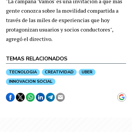
"
La
campa
ñ
a
'
Vamos
'
es
una
invitaci
ó
n
a
que
m
á
s
gente
conozca
sobre
la
movilidad
compartida
a
trav
é
s
de
las
miles
de
experiencias
que
hoy
protagonizan
usuarios
y
socios
conductores
",
agreg
ó
el
directivo
.
TEMAS RELACIONADOS
TECNOLOGIA
CREATIVIDAD
UBER
INNOVACION SOCIAL