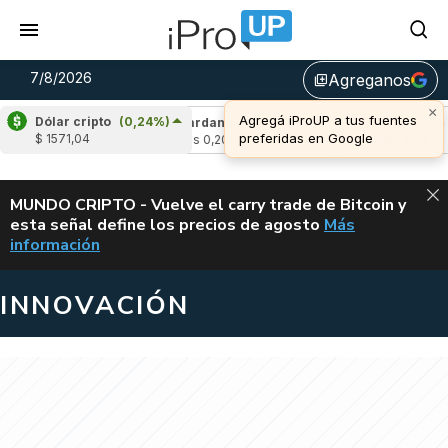
7/8/2026
Agreganos
library_add
×
Agregá iProUP a tus fuentes
Dólar cripto
(0,24%)
(-1,26%)
Cardano
(6,06%)
Avalanche
(-
preferidas en Google
$ 1571,04
3
u$s 0,20
u$s 6,44
ALERTA
MUNDO CRIPTO - Vuelve el carry trade de Bitcoin y
esta señal define los precios de agosto
Más
VUELVE EL CAR
información
INNOVACIÓN