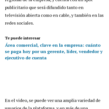
publicitario
que
ser
á
difundido
tanto
en
televisi
ó
n
abierta
como
en
cable
,
y
tambi
é
n
en
las
redes
sociales
.
Te puede interesar
Área comercial, clave en la empresa: cuánto
se paga hoy por un gerente, líder, vendedor y
ejecutivo de cuenta
En
el
video
,
se
puede
ver
una
amplia
variedad
de
usuarios
de
la
plataforma
,
y
en
m
á
s
de
una