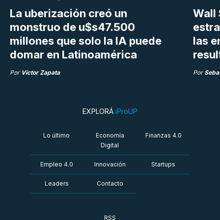
La uberización creó un
Wall 
monstruo de u$s47.500
estra
millones que solo la IA puede
las 
domar en Latinoamérica
resu
Por
Víctor Zapata
Por
Sebas
EXPLORÁ
iProUP
Lo último
Economía
Finanzas 4.0
Digital
Empleo 4.0
Innovación
Startups
Leaders
Contacto
RSS