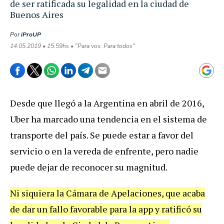
de ser ratificada su legalidad en la ciudad de
Buenos Aires
Por
iProUP
14.05.2019 • 15:59hs • "Para vos. Para todos"
Desde
que
lleg
ó
a
la
Argentina
en
abril
de
2016
,
Uber
ha
marcado
una
tendencia
en
el
sistema
de
transporte
del
pa
í
s
.
Se
puede
estar
a
favor
del
servicio
o
en
la
vereda
de
enfrente
,
pero
nadie
puede
dejar
de
reconocer
su
magnitud
.
Ni
siquiera
la
C
á
mara
de
Apelaciones
,
que
acaba
de
dar
un
fallo
favorable
para
la
app
y
ratific
ó
su