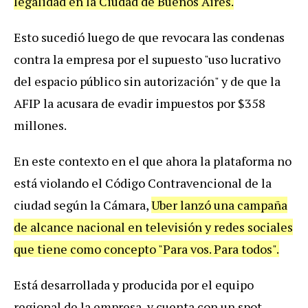
legalidad
en
la
Ciudad
de
Buenos
Aires
.
Esto
sucedi
ó
luego
de
que
revocara
las
condenas
contra
la
empresa
por
el
supuesto
"
uso
lucrativo
del
espacio
p
ú
blico
sin
autorizaci
ó
n
"
y
de
que
la
AFIP
la
acusara
de
evadir
impuestos
por
$
358
millones
.
En
este
contexto
en
el
que
ahora
la
plataforma
no
est
á
violando
el
C
ó
digo
Contravencional
de
la
ciudad
seg
ú
n
la
C
á
mara
,
Uber
lanz
ó
una
campa
ñ
a
de
alcance
nacional
en
televisi
ó
n
y
redes
sociales
que
tiene
como
concepto
"
Para
vos
.
Para
todos
".
Est
á
desarrollada
y
producida
por
el
equipo
regional
de
la
empresa
,
y
cuenta
con
un
spot