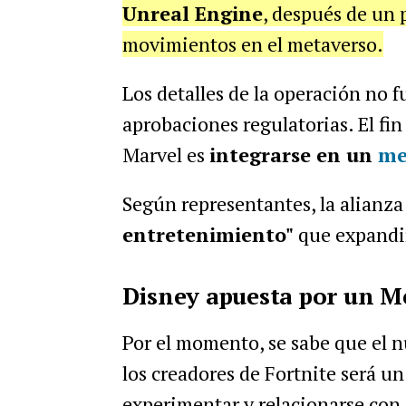
Unreal Engine
, d
espués de un 
movimientos en el metaverso.
Los detalles de la operación no f
aprobaciones regulatorias.
El fi
Marvel es
integrarse en un
me
Según representantes, la alianza
entretenimiento"
que expandir
Disney apuesta por un M
Por el momento, se sabe que el n
los creadores de Fortnite será u
experimentar y relacionarse con e