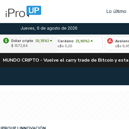
Lo último
Jueves, 6 de agosto de 2026
Dólar cripto
(0,15%)
27%)
Cardano
(5,93%)
Avalanche
(-3,44%
$ 1572,64
u$s 0,20
u$s 6,45
MUNDO CRIPTO - Vuelve el carry trade de Bitcoin y esta
IPROUP
INNOVACIÓN