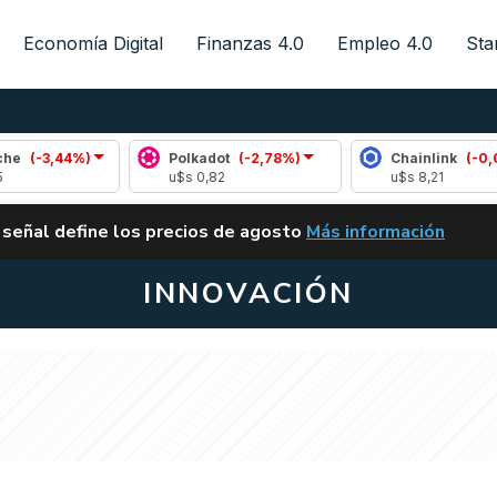
Economía Digital
Finanzas 4.0
Empleo 4.0
Sta
)
Polkadot
(-2,78%)
Chainlink
(-0,08%)
u$s 0,82
u$s 8,21
ALERTA
 señal define los precios de agosto
Más información
VUELVE EL CARRY TRA
INNOVACIÓN