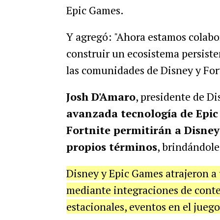
Epic Games.
Y agregó: "Ahora estamos colab
construir un ecosistema persiste
las comunidades de Disney y Fort
Josh D'Amaro
, presidente de D
avanzada tecnología de Epic 
Fortnite permitirán a Disney
propios términos
, brindándole
Disney y Epic Games atrajeron a
mediante integraciones de conte
estacionales, eventos en el juego