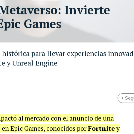
 Metaverso: Invierte
 Epic Games
 histórica para llevar experiencias innovad
ite y Unreal Engine
+ Seg
pactó al mercado con el anuncio de una
s
en Epic Games, conocidos por
Fortnite
y