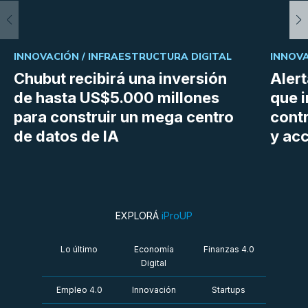
INNOVACIÓN /
INFRAESTRUCTURA DIGITAL
INNOVA
Chubut recibirá una inversión
Aler
de hasta US$5.000 millones
que i
para construir un mega centro
cont
de datos de IA
y ac
EXPLORÁ
iProUP
Lo último
Economía
Finanzas 4.0
Digital
Empleo 4.0
Innovación
Startups