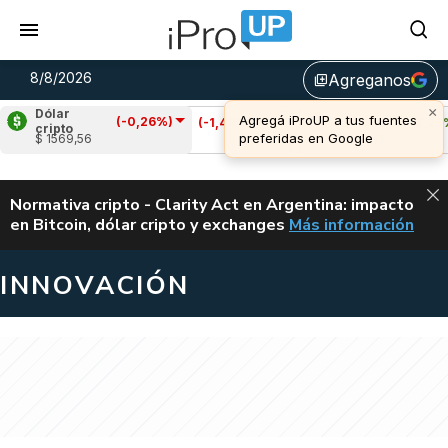
8/8/2026
Agreganos
library_add
Dólar
(-0,26%)
Cardano
(-1,44%)
Avalanche
(2,29%)
cripto
$ 1569,56
u$s 0,20
u$s 6,52
ALERTA
Normativa cripto - Clarity Act en Argentina: impacto
en Bitcoin, dólar cripto y exchanges
Más información
CLARITY ACT EN AR
INNOVACIÓN