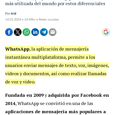
más utilizada del mundo por estos diferenciales
Por
M.B
14.02.2024 • 14:45hs • Redes sociales
WhatsApp
, la aplicación de mensajería
instantánea multiplataforma, permite a los
usuarios enviar mensajes de texto, voz, imágenes,
videos y documentos, así como realizar llamadas
de voz y video.
Fundada en 2009
y
adquirida por Facebook en
2014
, WhatsApp se convirtió en una de las
aplicaciones de mensajería más populares a