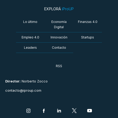
EXPLORÁ
iProUP
Lo último
Economía
Finanzas 4.0
Digital
Empleo 4.0
Innovación
Startups
Leaders
Contacto
RSS
Director:
Norberto Zocco
contacto@iproup.com