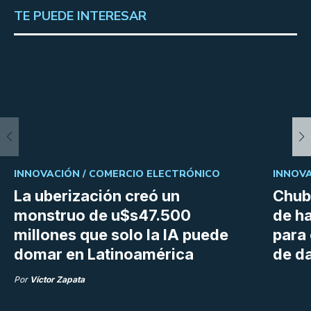
TE PUEDE INTERESAR
INNOVACIÓN /
COMERCIO ELECTRÓNICO
INNOVA
La uberización creó un
Chubu
monstruo de u$s47.500
de h
millones que solo la IA puede
para
domar en Latinoamérica
de da
Por
Víctor Zapata