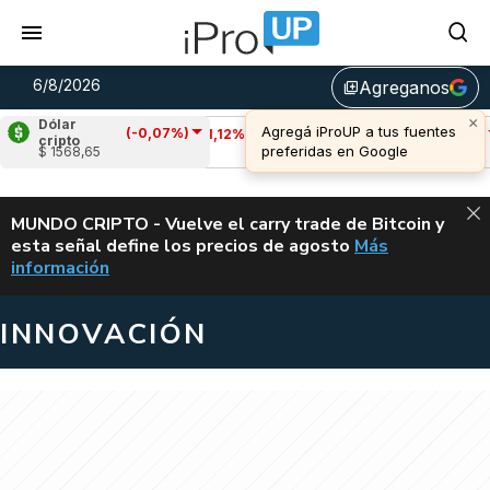
6/8/2026
Agreganos
library_add
Dólar
(-0,07%)
Cardano
(-1,12%)
Avalanche
(-3,85%)
cripto
$ 1568,65
u$s 0,19
u$s 6,44
ALERTA
MUNDO CRIPTO - Vuelve el carry trade de Bitcoin y
esta señal define los precios de agosto
Más
VUELVE EL CAR
información
INNOVACIÓN