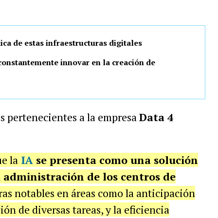
ica de estas infraestructuras digitales
constantemente innovar en la creación de
os pertenecientes a la empresa
Data 4
e la
IA
se presenta como una solución
 administración de los centros de
oras notables en áreas como la anticipación
ión de diversas tareas, y la eficiencia