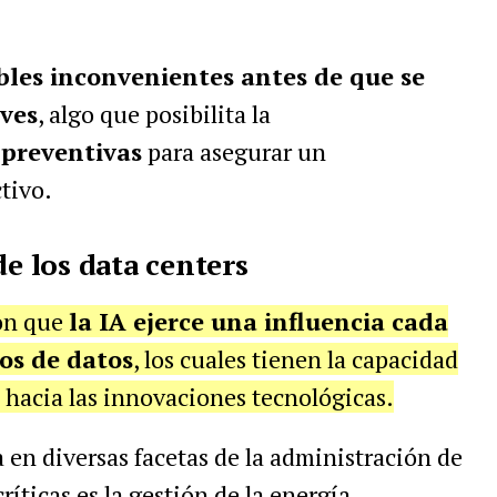
bles inconvenientes antes de que se
ves
, algo que posibilita la
preventivas
para asegurar un
tivo.
de los data centers
ron que
la IA ejerce una influencia cada
ros de datos
, los cuales tienen la capacidad
 hacia las innovaciones tecnológicas.
ca en diversas facetas de la administración de
críticas es la gestión de la energía.