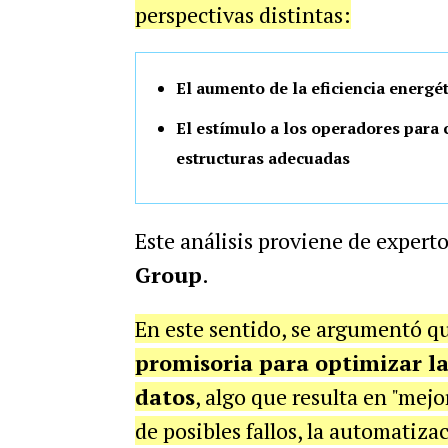
perspectivas distintas:
El aumento de la eficiencia energét
El estímulo a los operadores para 
estructuras adecuadas
Este análisis proviene de expert
Group
.
En este sentido, se argumentó qu
promisoria para optimizar la
datos
, algo que resulta en "mej
de posibles fallos, la automatizac