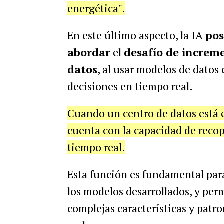
energética".
En este último aspecto, la IA
pos
abordar
el
desafío de increme
datos
, al usar modelos de datos c
decisiones en tiempo real.
Cuando un centro de datos está 
cuenta con la capacidad de recop
tiempo real.
Esta función es fundamental para 
los modelos desarrollados, y per
complejas características y patr