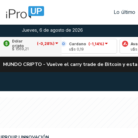
Lo último
Jueves, 6 de agosto de 2026
Dólar
(-0,28%)
(-1,88%)
Cardano
(-1,14%)
Avalanche
(0,
cripto
$ 1569,21
u$s 0,19
u$s 6,66
MUNDO CRIPTO - Vuelve el carry trade de Bitcoin y esta
IPROUP
INNOVACIÓN