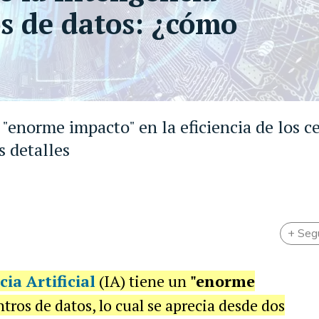
os de datos: ¿cómo
"enorme impacto" en la eficiencia de los c
s detalles
+ Seg
cia Artificial
(IA) tiene un
"enorme
tros de datos, lo cual se aprecia desde dos