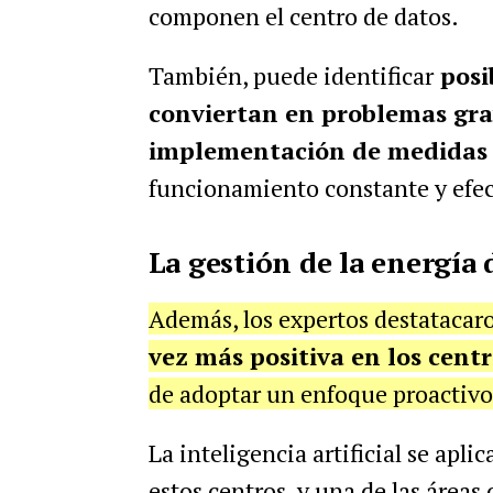
componen el centro de datos.
También, puede identificar
posi
conviertan en problemas gra
implementación de medidas 
funcionamiento constante y efec
La gestión de la energía 
Además, los expertos destataca
vez más positiva en los cent
de adoptar un enfoque proactivo
La inteligencia artificial se apli
estos centros, y una de las áreas 