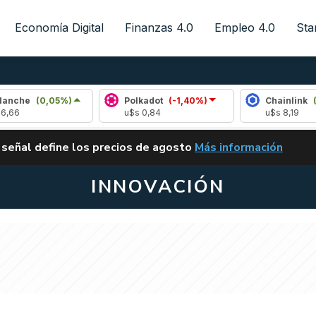
Economía Digital
Finanzas 4.0
Empleo 4.0
Sta
05%)
Polkadot
(-1,40%)
Chainlink
(0,17%)
u$s 0,84
u$s 8,19
ALERTA
 señal define los precios de agosto
Más información
VUELVE EL CARRY TRA
INNOVACIÓN