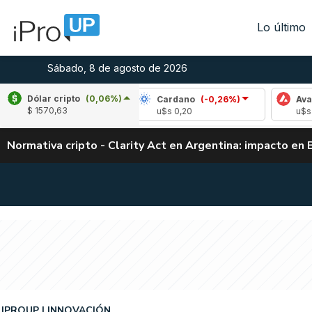
Lo último
Sábado, 8 de agosto de 2026
Dólar cripto
(0,06%)
(2,08%)
Cardano
(-0,26%)
Avalanche
(1
$ 1570,63
4
u$s 0,20
u$s 6,53
Normativa cripto - Clarity Act en Argentina: impacto en 
IPROUP
INNOVACIÓN