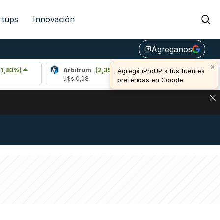
rtups
Innovación
Agreganos
library_add
×
Arbitrum
(2,39%)
Bitcoin
(0,41%)
Agregá iProUP a tus fuentes
u$s 0,08
u$s 64.999,00
preferidas en Google
NA: IMPACTO EN BITCOIN, DÓLAR CRIPTO Y EXCHANGES