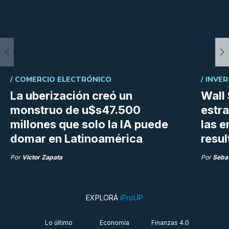
/
COMERCIO ELECTRÓNICO
/
INVER
La uberización creó un
Wall 
monstruo de u$s47.500
estra
millones que solo la IA puede
las 
domar en Latinoamérica
resu
Por
Víctor Zapata
Por
Sebas
EXPLORÁ
iProUP
Lo último
Economía
Finanzas 4.0