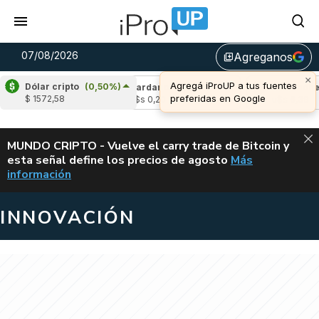
07/08/2026
Agreganos
library_add
×
Agregá iProUP a tus fuentes
Dólar cripto
(0,50%)
(-3,15%)
Cardano
(5,84%)
Avalanche
(-
preferidas en Google
$ 1572,58
2
u$s 0,20
u$s 6,39
ALERTA
MUNDO CRIPTO - Vuelve el carry trade de Bitcoin y
esta señal define los precios de agosto
Más
VUELVE EL CAR
información
INNOVACIÓN