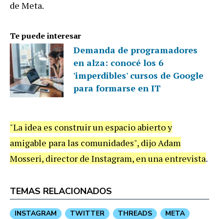
de Meta.
Te puede interesar
Demanda de programadores
en alza: conocé los 6
'imperdibles' cursos de Google
para formarse en IT
"La idea es construir un espacio abierto y
amigable para las comunidades", dijo Adam
Mosseri, director de Instagram, en una entrevista
.
TEMAS RELACIONADOS
INSTAGRAM
TWITTER
THREADS
META