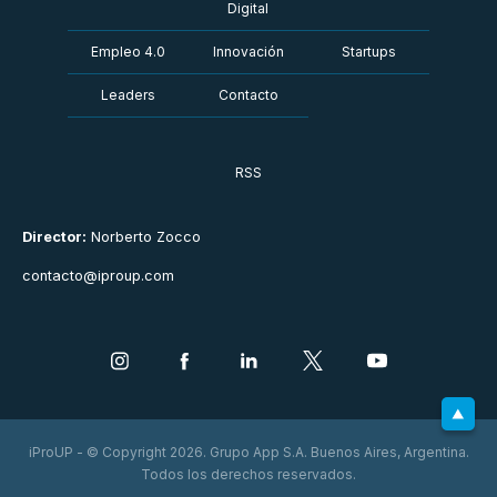
Digital
Empleo 4.0
Innovación
Startups
Leaders
Contacto
RSS
Director:
Norberto Zocco
contacto@iproup.com
iProUP - © Copyright 2026. Grupo App S.A. Buenos Aires, Argentina.
Todos los derechos reservados.