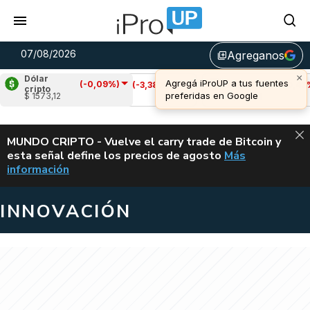
07/08/2026
Agreganos
library_add
Dólar
(-0,09%)
Cardano
(-3,38%)
Avalanche
(-0,47%)
cripto
$ 1573,12
u$s 0,20
u$s 6,44
ALERTA
MUNDO CRIPTO - Vuelve el carry trade de Bitcoin y
esta señal define los precios de agosto
Más
VUELVE EL CAR
información
INNOVACIÓN