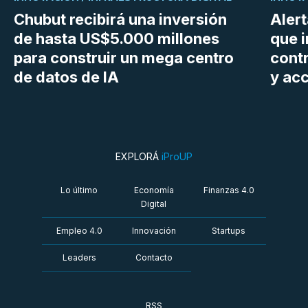
Chubut recibirá una inversión
Aler
de hasta US$5.000 millones
que i
para construir un mega centro
cont
de datos de IA
y ac
EXPLORÁ
iProUP
Lo último
Economía
Finanzas 4.0
Digital
Empleo 4.0
Innovación
Startups
Leaders
Contacto
RSS