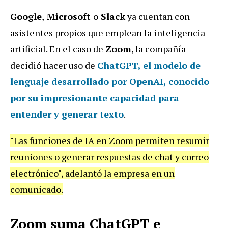
Google
,
Microsoft
o
Slack
ya cuentan con
asistentes propios que emplean la inteligencia
artificial. En el caso de
Zoom
, la compañía
decidió hacer uso de
ChatGPT, el modelo de
lenguaje desarrollado por OpenAI, conocido
por su impresionante capacidad para
entender y generar texto
.
"Las funciones de IA en Zoom permiten resumir
reuniones o generar respuestas de chat y correo
electrónico", adelantó la empresa en un
comunicado.
Zoom suma ChatGPT e