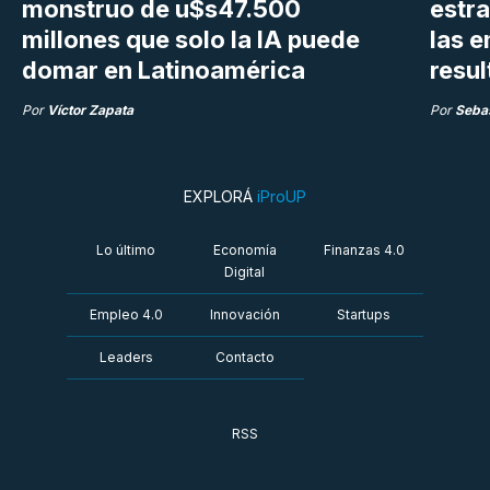
monstruo de u$s47.500
estra
millones que solo la IA puede
las 
domar en Latinoamérica
resu
Por
Víctor Zapata
Por
Sebas
EXPLORÁ
iProUP
Lo último
Economía
Finanzas 4.0
Digital
Empleo 4.0
Innovación
Startups
Leaders
Contacto
RSS