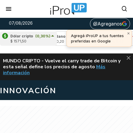
07/08/2026
Agreganos
library_add
×
Agregá iProUP a tus fuentes
Dólar cripto
(0,30%)
,34%)
Cardano
(6,87%)
Avalanche
(-4,37
preferidas en Google
$ 1571,50
u$s 0,20
u$s 6,42
ALERTA
MUNDO CRIPTO - Vuelve el carry trade de Bitcoin y
esta señal define los precios de agosto
Más
VUELVE EL CAR
información
INNOVACIÓN