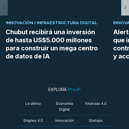
INNOVACIÓN /
INFRAESTRUCTURA DIGITAL
INNOVA
Chubut recibirá una inversión
Aler
de hasta US$5.000 millones
que i
para construir un mega centro
cont
de datos de IA
y ac
EXPLORÁ
iProUP
Lo último
Economía
Finanzas 4.0
Digital
Empleo 4.0
Innovación
Startups