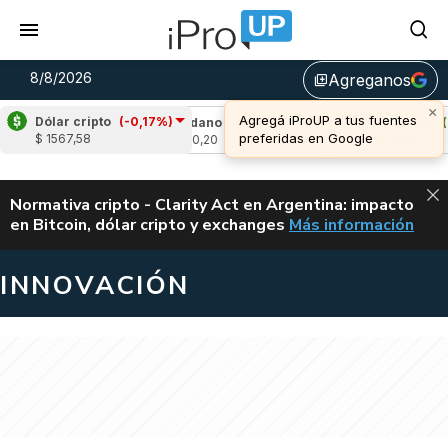
8/8/2026
Agreganos
library_add
×
Agregá iProUP a tus fuentes
Dólar cripto
(-0,17%)
0,06%)
Cardano
(-0,83%)
Avalanche
(1,41%
preferidas en Google
$ 1567,58
u$s 0,20
u$s 6,54
ALERTA
Normativa cripto - Clarity Act en Argentina: impacto
en Bitcoin, dólar cripto y exchanges
Más información
CLARITY ACT EN AR
INNOVACIÓN