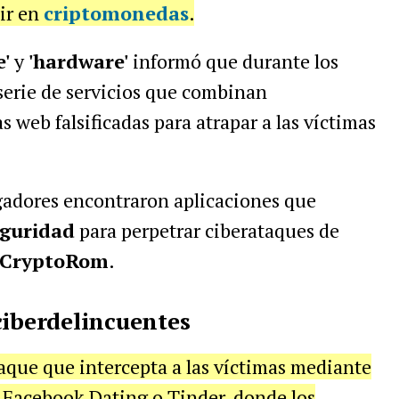
ir en
criptomonedas
.
e'
y
'hardware'
informó que durante los
serie de servicios que combinan
s web falsificadas para atrapar a las víctimas
igadores encontraron aplicaciones que
eguridad
para perpetrar ciberataques de
CryptoRom
.
ciberdelincuentes
que que intercepta a las víctimas mediante
 Facebook Dating o Tinder, donde los