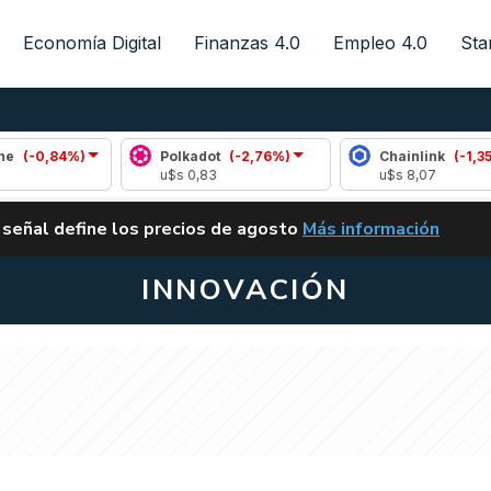
Economía Digital
Finanzas 4.0
Empleo 4.0
Sta
)
Polkadot
(-2,76%)
Chainlink
(-1,35%)
u$s 0,83
u$s 8,07
ALERTA
 señal define los precios de agosto
Más información
VUELVE EL CARRY TRA
INNOVACIÓN