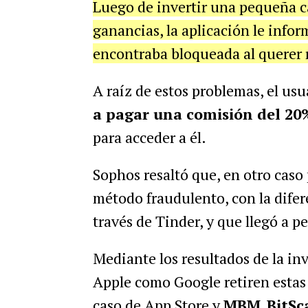
Luego de invertir una pequeña c
ganancias, la aplicación le infor
encontraba bloqueada al querer r
A raíz de estos problemas, el us
a pagar una comisión del 20%
para acceder a él.
Sophos resaltó que, en otro caso
método fraudulento, con la difer
través de Tinder, y que llegó a p
Mediante los resultados de la in
Apple como Google retiren estas
caso de App Store y
MBM_BitSc