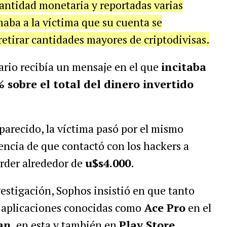
antidad monetaria y reportadas varias
maba a la víctima que su cuenta se
etirar cantidades mayores de criptodivisas.
uario recibía un mensaje en el que
incitaba
 sobre el total del dinero invertido
 parecido, la víctima pasó por el mismo
encia de que contactó con los hackers a
erder alrededor de
u$s4.000
.
vestigación, Sophos insistió en que tanto
 aplicaciones conocidas como
Ace Pro
en el
an
, en esta y también en
Play Store
.