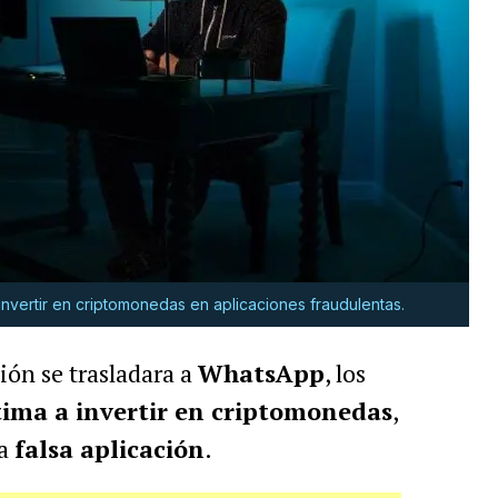
 invertir en criptomonedas en aplicaciones fraudulentas.
ión se trasladara a
WhatsApp
, los
tima a invertir en criptomonedas
,
la
falsa aplicación
.