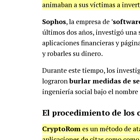
animaban a sus víctimas a invert
Sophos
, la empresa de
'softwar
últimos dos años, investigó una 
aplicaciones financieras y página
y robarles su dinero.
Durante este tiempo, los invest
lograron
burlar medidas de s
ingeniería social bajo el nombre
El procedimiento de los 
CryptoRom
es un método de ata
aplicaciones de citas como como