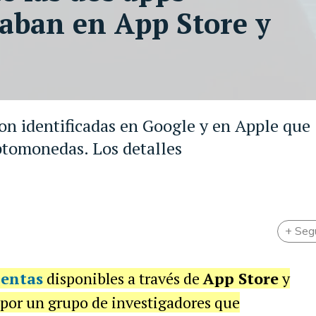
aban en App Store y
ron identificadas en Google y en Apple que
iptomonedas. Los detalles
+ Seg
lentas
disponibles a través de
App Store
y
 por un grupo de investigadores que