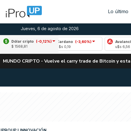
Lo último
Jueves, 6 de agosto de 2026
Dólar cripto
(-0,12%)
22%)
Cardano
(-3,60%)
Avalanche
(-0,84%
$ 1568,81
u$s 0,19
u$s 6,56
MUNDO CRIPTO - Vuelve el carry trade de Bitcoin y esta
IPROUP
INNOVACIÓN