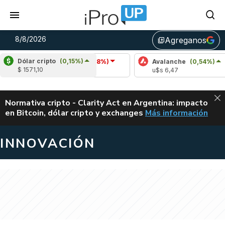
8/8/2026
Agreganos
library_add
Dólar cripto
(0,15%)
Cardano
(-1,18%)
Avalanche
(0,54%)
Po
$ 1571,10
u$s 0,20
u$s 6,47
u$
ALERTA
Normativa cripto - Clarity Act en Argentina: impacto
en Bitcoin, dólar cripto y exchanges
Más información
CLARITY ACT EN AR
INNOVACIÓN