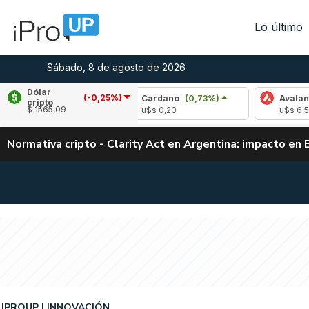
Lo último
Sábado, 8 de agosto de 2026
Dólar
(-0,25%)
31%)
Cardano
(0,73%)
Avalanche
(1,97%
cripto
$ 1565,09
u$s 0,20
u$s 6,53
Normativa cripto - Clarity Act en Argentina: impacto en 
IPROUP
INNOVACIÓN