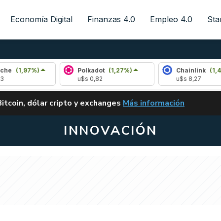
Economía Digital
Finanzas 4.0
Empleo 4.0
Sta
)
Polkadot
(1,27%)
Chainlink
(1,48%)
u$s 0,82
u$s 8,27
ALERTA
Bitcoin, dólar cripto y exchanges
Más información
CLARITY ACT EN ARGENTI
INNOVACIÓN