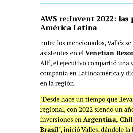
AWS re:Invent 2022: las
América Latina
Entre los mencionados, Vallés se 
asistentes en el
Venetian Reso
Allí, el ejecutivo compartió una 
compañía en Latinoamérica y dió
en la región.
"Desde hace un tiempo que lleva
regional, con 2022 siendo un añ
inversiones en
Argentina, Chil
Brasil
", inició Valles, dándole l