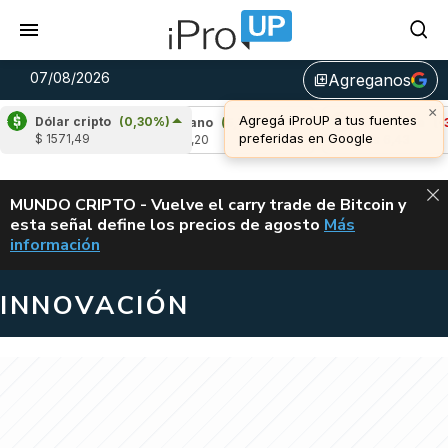
07/08/2026
Agreganos
library_add
Dólar cripto
(0,30%)
%)
Cardano
(5,71%)
Avalanche
(-3,42%)
$ 1571,49
u$s 0,20
u$s 6,43
ALERTA
MUNDO CRIPTO - Vuelve el carry trade de Bitcoin y
esta señal define los precios de agosto
Más
VUELVE EL CAR
información
INNOVACIÓN