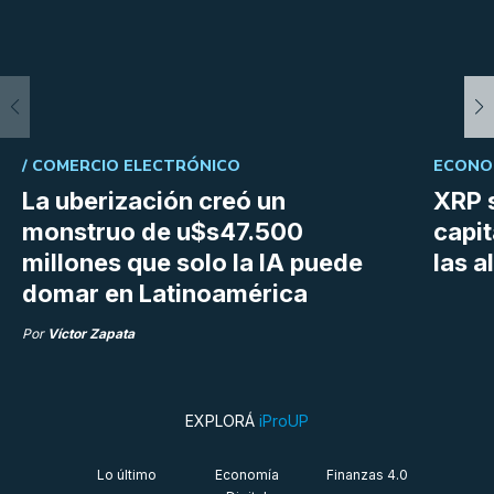
/
COMERCIO ELECTRÓNICO
ECONOM
La uberización creó un
XRP s
monstruo de u$s47.500
capit
millones que solo la IA puede
las a
domar en Latinoamérica
Por
Víctor Zapata
EXPLORÁ
iProUP
Lo último
Economía
Finanzas 4.0