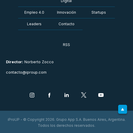
Digital
Empleo 4.0
Innovación
Startups
Leaders
Contacto
RSS
Director:
Norberto Zocco
contacto@iproup.com
iProUP - © Copyright 2026. Grupo App S.A. Buenos Aires, Argentina.
Todos los derechos reservados.