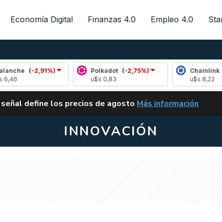
Economía Digital
Finanzas 4.0
Empleo 4.0
Sta
,91%)
Polkadot
(-2,75%)
Chainlink
(0,43%)
u$s 0,83
u$s 8,22
ALERTA
 señal define los precios de agosto
Más información
VUELVE EL CARRY TRA
INNOVACIÓN