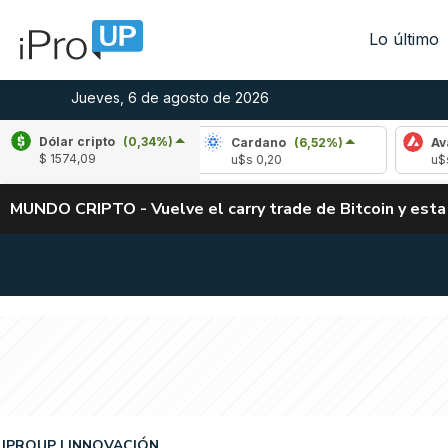
Lo último
Jueves, 6 de agosto de 2026
Dólar cripto
(0,34%)
(-2,74%)
Cardano
(6,52%)
Avalanche
(-2
$ 1574,09
u$s 0,20
u$s 6,46
MUNDO CRIPTO - Vuelve el carry trade de Bitcoin y esta
IPROUP
INNOVACIÓN