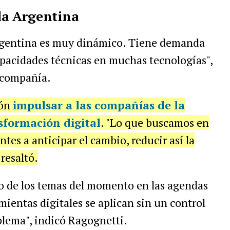
 la Argentina
Argentina es muy dinámico. Tiene demanda
pacidades técnicas en muchas tecnologías",
a compañía.
ión
impulsar a las compañías de la
sformación digital
.
"Lo que buscamos en
ntes a anticipar el cambio, reducir así la
resaltó.
o de los temas del momento en las agendas
amientas digitales se aplican sin un control
blema", indicó Ragognetti.