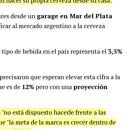
n hacer su propia cerveza desde su casa.
ares desde un
garage en Mar del Plata
ficar al mercado argentino a la cerveza
tipo de bebida en el país representa el
3,5%
recisaron que esperan elevar esta cifra a la
ue es de
12%
pero con una
proyección
 "no está dispuesto hacerle frente a las
ue "la meta de la marca es crecer dentro de