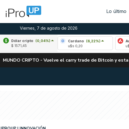
Lo último
Viernes, 7 de agosto de 2026
Dólar cripto
(0,04%)
e
(-0,96%)
Cardano
(6,22%)
Avalanche
(
$ 1571,45
04
u$s 0,20
u$s 6,46
MUNDO CRIPTO - Vuelve el carry trade de Bitcoin y esta
IPROUP
INNOVACIÓN