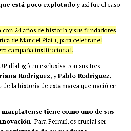
 que está poco explotado
y así fue el caso
a con 24 años de historia y sus fundadores
ca de Mar del Plata, para celebrar el
ra campaña institucional.
UP
dialogó en exclusiva con sus tres
riana Rodriguez
, y
Pablo Rodriguez
,
 de la historia de esta marca que nació en
marplatense tiene como uno de sus
innovación
. Para Ferrari, es crucial ser