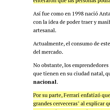
enteraron que las personas podía
Así fue como en 1998 nació Ant
con la idea de poder traer y masi
artesanal.
Actualmente, el consumo de este 
del mercado.
No obstante, los emprendedores p
que tienen en su ciudad natal, q
nacional
.
Por su parte, Ferrari enfatizó que
grandes cerveceras" al explicar q