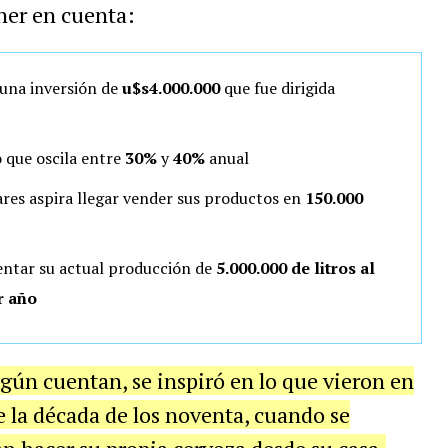
ner en cuenta:
 una inversión de
u$s4.000.000
que fue dirigida
 que oscila entre
30%
y
40%
anual
ares aspira llegar vender sus productos en
150.000
ntar su actual producción de
5.000.000 de litros al
r año
gún cuentan, se inspiró en lo que vieron en
 la década de los noventa, cuando se