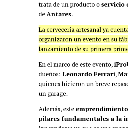
trata de un producto o
servicio
de
Antares
.
La cervecería artesanal ya cuent
organizaron un evento en su fábri
lanzamiento de su primera prime
En el marco de este evento,
iPro
dueños:
Leonardo Ferrari
,
Ma
quienes hicieron un breve repaso
un garage.
Además, este
emprendimiento 
pilares fundamentales a la 