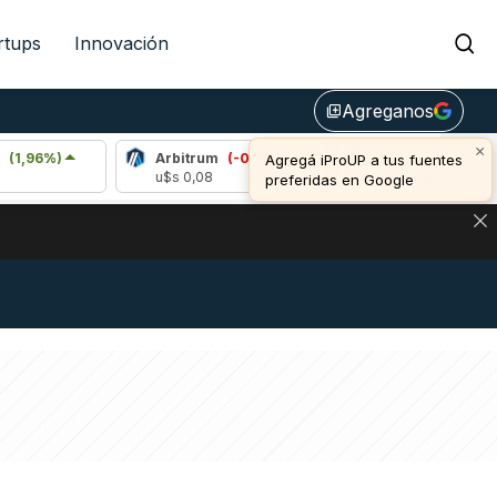
rtups
Innovación
Agreganos
library_add
×
Arbitrum
(-0,40%)
Bitcoin
(0,29%)
Agregá iProUP a tus fuentes
u$s 0,08
u$s 64.817,00
preferidas en Google
DE DE BITCOIN Y ESTA SEÑAL DEFINE LOS PRECIOS DE AG