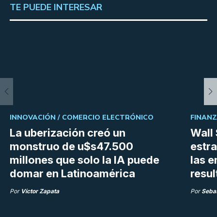
TE PUEDE INTERESAR
INNOVACIÓN /
COMERCIO ELECTRÓNICO
FINANZ
La uberización creó un
Wall 
monstruo de u$s47.500
estra
millones que solo la IA puede
las 
domar en Latinoamérica
resu
Por
Víctor Zapata
Por
Sebas