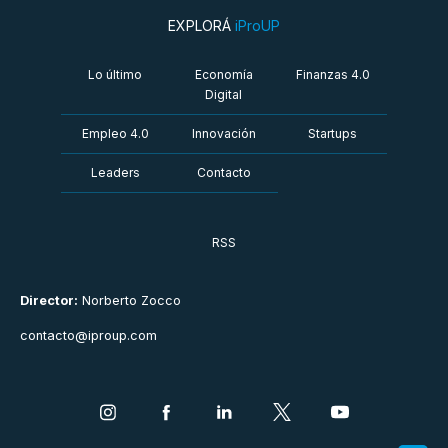
EXPLORÁ
iProUP
Lo último
Economía
Finanzas 4.0
Digital
Empleo 4.0
Innovación
Startups
Leaders
Contacto
RSS
Director:
Norberto Zocco
contacto@iproup.com