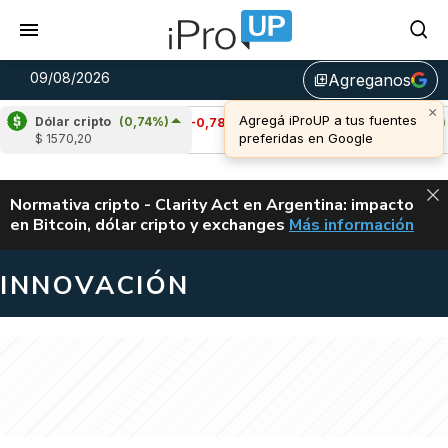
09/08/2026
Agreganos
library_add
Dólar cripto
(0,74%)
Cardano
(-0,78%)
Avalanche
(0,55%)
$ 1570,20
u$s 0,20
u$s 6,49
ALERTA
Normativa cripto - Clarity Act en Argentina: impacto
en Bitcoin, dólar cripto y exchanges
Más información
CLARITY ACT EN AR
INNOVACIÓN