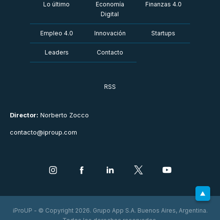
Lo último
Economía
Finanzas 4.0
Digital
Empleo 4.0
Innovación
Startups
Leaders
Contacto
RSS
Director:
Norberto Zocco
contacto@iproup.com
iProUP - © Copyright 2026. Grupo App S.A. Buenos Aires, Argentina.