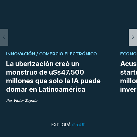
INNOVACIÓN /
COMERCIO ELECTRÓNICO
ECONOM
La uberización creó un
Acus
monstruo de u$s47.500
star
millones que solo la IA puede
mill
domar en Latinoamérica
inve
Por
Víctor Zapata
EXPLORÁ
iProUP