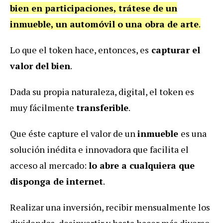
bien en participaciones, trátese de un
inmueble, un automóvil o una obra de arte
.
Lo que el token hace, entonces, es
capturar el
valor del bien
.
Dada su propia naturaleza, digital, el token es
muy fácilmente
transferible
.
Que éste capture el valor de un
inmueble
es una
solución inédita e innovadora que facilita el
acceso al mercado:
lo abre a cualquiera que
disponga de internet
.
Realizar una inversión, recibir mensualmente los
dividendos, desinvertir y hasta hacer más diverso