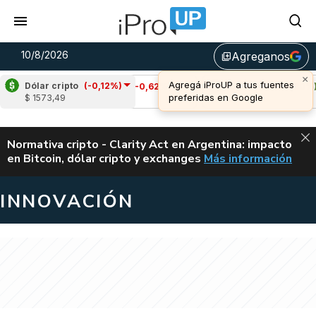
10/8/2026
Agreganos
library_add
Dólar cripto
(-0,12%)
Cardano
(-0,62%)
Avalanche
(0,80%)
$ 1573,49
u$s 0,20
u$s 6,52
ALERTA
Normativa cripto - Clarity Act en Argentina: impacto
en Bitcoin, dólar cripto y exchanges
Más información
CLARITY ACT EN AR
INNOVACIÓN