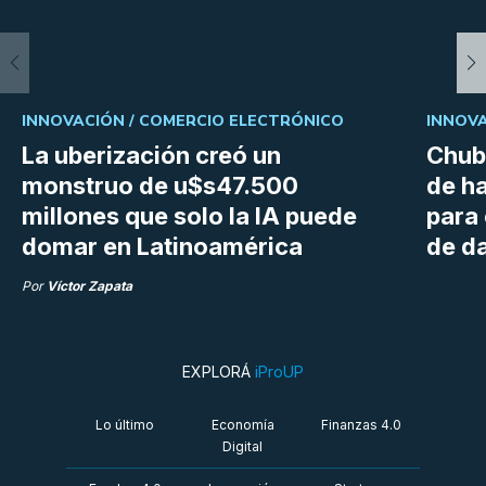
INNOVACIÓN /
COMERCIO ELECTRÓNICO
INNOVA
La uberización creó un
Chubu
monstruo de u$s47.500
de h
millones que solo la IA puede
para
domar en Latinoamérica
de da
Por
Víctor Zapata
EXPLORÁ
iProUP
Lo último
Economía
Finanzas 4.0
Digital