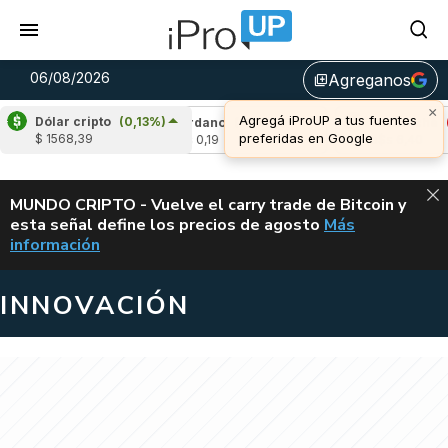
06/08/2026
Agreganos
library_add
×
Agregá iProUP a tus fuentes
Dólar cripto
(0,13%)
1,64%)
Cardano
(-1,61%)
Avalanche
(-4,0
preferidas en Google
$ 1568,39
u$s 0,19
u$s 6,40
ALERTA
MUNDO CRIPTO - Vuelve el carry trade de Bitcoin y
esta señal define los precios de agosto
Más
VUELVE EL CAR
información
INNOVACIÓN