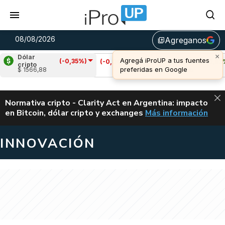
08/08/2026
Agreganos
library_add
Dólar
(-0,35%)
Cardano
(-0,09%)
Avalanche
(2,52%)
cripto
$ 1566,88
u$s 0,20
u$s 6,55
ALERTA
Normativa cripto - Clarity Act en Argentina: impacto
en Bitcoin, dólar cripto y exchanges
Más información
CLARITY ACT EN AR
INNOVACIÓN