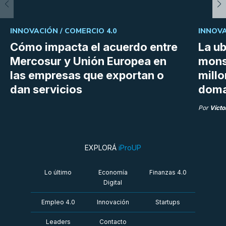
INNOVACIÓN /
COMERCIO 4.0
INNOVA
Cómo impacta el acuerdo entre
La ub
Mercosur y Unión Europea en
mons
las empresas que exportan o
millo
dan servicios
doma
Por
Vícto
EXPLORÁ
iProUP
Lo último
Economía
Finanzas 4.0
Digital
Empleo 4.0
Innovación
Startups
Leaders
Contacto