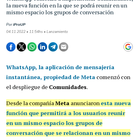
la nueva función en la que se podrá reunir en un
mismo espacio los grupos de conversación
Por
iProUP
04.11.2022 • 11:54hs • Lanzamiento
WhatsApp
, la aplicación de mensajería
instantánea, propiedad de
Meta
comenzó con
el despliegue de
Comunidades
.
Desde la compañía
Meta
anunciaron
esta nueva
función que permitirá a los usuarios reunir
en un mismo espacio los grupos de
conversación que se relacionan en un mismo