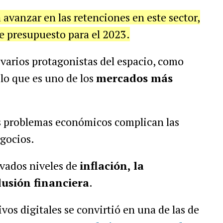
 avanzar en las retenciones en este sector,
e presupuesto para el 2023.
 varios protagonistas del espacio, como
 lo que es uno de los
mercados más
s problemas económicos complican las
egocios.
evados niveles de
inflación, la
lusión financiera
.
tivos digitales se convirtió en una de las de