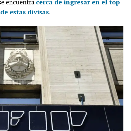
 se encuentra
cerca de ingresar en el top
de estas divisas
.