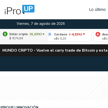
Lo último
Viernes, 7 de agosto de 2026
Dólar cripto
(0,23%)
(-2,08%)
Cardano
(-4,53%)
Avalanche
(-0
$ 1574,99
u$s 0,20
u$s 6,44
MUNDO CRIPTO - Vuelve el carry trade de Bitcoin y esta
IPROUP
INNOVACIÓN