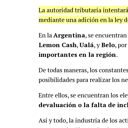
La autoridad tributaria intentará
mediante una adición en la ley d
En la
Argentina
, se encuentran
Lemon Cash
,
Ualá
, y
Belo
, por
importantes en la región
.
De todas maneras, los constante
posibilidades para realizar los n
Entre ellos, se encuentran los el
devaluación o la falta de inc
Así y todo, la industria de los ac