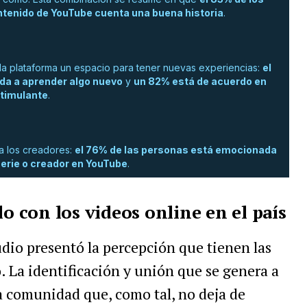
ntenido de YouTube cuenta una buena historia
.
la plataforma un espacio para tener nuevas experiencias:
e
l
da a aprender algo nuevo
y
un 82% está de acuerdo en
stimulante
.
a los creadores:
el 76% de las personas está emocionada
serie o creador en YouTube
.
lo con los videos online en el país
udio
presentó la percepción que tienen las
 La identificación y unión que se genera a
a comunidad que, como tal, no deja de