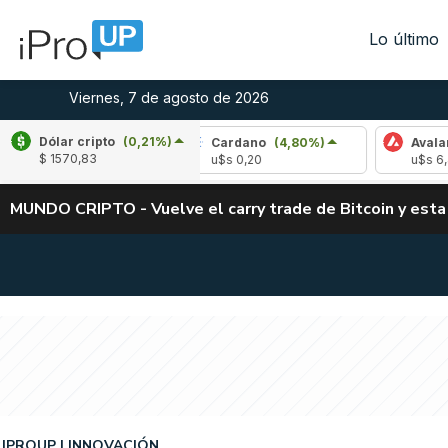
Lo último
Viernes, 7 de agosto de 2026
Dólar cripto
(0,21%)
(-1,57%)
Cardano
(4,80%)
Avalanche
(-
$ 1570,83
4
u$s 0,20
u$s 6,42
MUNDO CRIPTO - Vuelve el carry trade de Bitcoin y esta
IPROUP
INNOVACIÓN