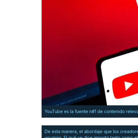
YouTube es la fuente n#1 de contenido releva
De esta manera, el abordaje que los creadore
usuarios. El qué se dice importa tanto como