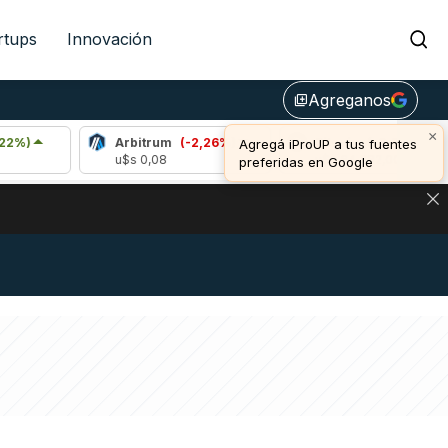
rtups
Innovación
Agreganos
library_add
×
Arbitrum
(-2,26%)
Bitcoin
(-0,21%)
Agregá iProUP a tus fuentes
u$s 0,08
u$s 64.382,00
preferidas en Google
DE DE BITCOIN Y ESTA SEÑAL DEFINE LOS PRECIOS DE AG