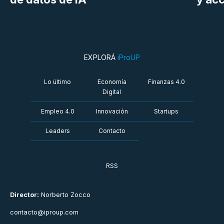
EXPLORÁ
iProUP
Lo último
Economía
Finanzas 4.0
Digital
Empleo 4.0
Innovación
Startups
Leaders
Contacto
RSS
Director:
Norberto Zocco
contacto@iproup.com