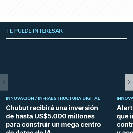
TE PUEDE INTERESAR
INNOVACIÓN /
INFRAESTRUCTURA DIGITAL
INNOVA
Chubut recibirá una inversión
Aler
de hasta US$5.000 millones
que i
para construir un mega centro
cont
de datos de IA
y ac