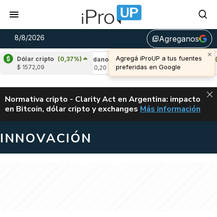
8/8/2026
Agreganos
library_add
×
Agregá iProUP a tus fuentes
Dólar cripto
(0,37%)
,94%)
Cardano
(-1,08%)
Avalanche
(0,32
preferidas en Google
$ 1572,09
u$s 0,20
u$s 6,49
ALERTA
Normativa cripto - Clarity Act en Argentina: impacto
en Bitcoin, dólar cripto y exchanges
Más información
CLARITY ACT EN AR
INNOVACIÓN