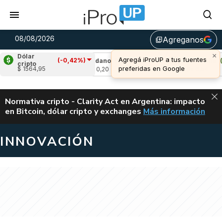
08/08/2026
Agreganos
library_add
×
Dólar
Agregá iProUP a tus fuentes
(-0,42%)
1,93%)
Cardano
(1,03%)
Avalanche
(1,7
cripto
preferidas en Google
$ 1564,95
u$s 0,20
u$s 6,54
ALERTA
Normativa cripto - Clarity Act en Argentina: impacto
en Bitcoin, dólar cripto y exchanges
Más información
CLARITY ACT EN AR
INNOVACIÓN