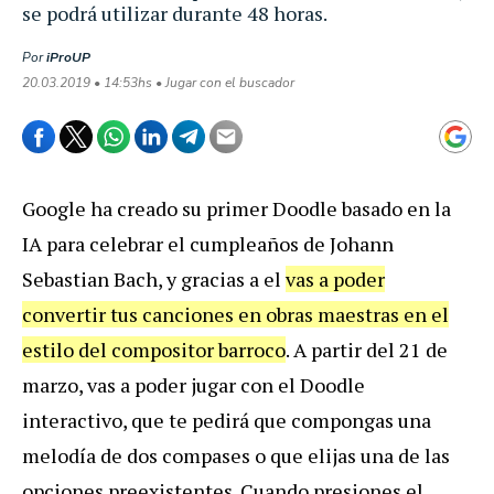
se podrá utilizar durante 48 horas.
Por
iProUP
20.03.2019 • 14:53hs • Jugar con el buscador
Google
ha
creado
su
primer
Doodle
basado
en
la
IA
para
celebrar
el
cumplea
ñ
os
de
Johann
Sebastian
Bach
,
y
gracias
a
el
vas
a
poder
convertir
tus
canciones
en
obras
maestras
en
el
estilo
del
compositor
barroco
.
A
partir
del
21
de
marzo
,
vas
a
poder
jugar
con
el
Doodle
interactivo
,
que
te
pedir
á
que
compongas
una
melod
í
a
de
dos
compases
o
que
elijas
una
de
las
opciones
preexistentes
.
Cuando
presiones
el