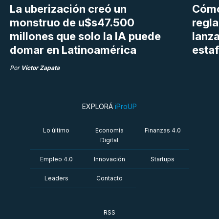
La uberización creó un
Cómo
monstruo de u$s47.500
regl
millones que solo la IA puede
lanza
domar en Latinoamérica
estaf
Por
Víctor Zapata
EXPLORÁ
iProUP
Lo último
Economía
Finanzas 4.0
Digital
Empleo 4.0
Innovación
Startups
Leaders
Contacto
RSS