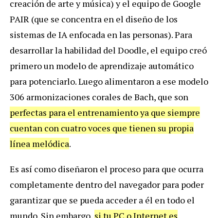
creaci
ó
n
de
arte
y
m
ú
sica
)
y
el
equipo
de
Google
PAIR
(
que
se
concentra
en
el
dise
ñ
o
de
los
sistemas
de
IA
enfocada
en
las
personas
).
Para
desarrollar
la
habilidad
del
Doodle
,
el
equipo
cre
ó
primero
un
modelo
de
aprendizaje
autom
á
tico
para
potenciarlo
.
Luego
alimentaron
a
ese
modelo
306
armonizaciones
corales
de
Bach
,
que
son
perfectas
para
el
entrenamiento
ya
que
siempre
cuentan
con
cuatro
voces
que
tienen
su
propia
l
í
nea
mel
ó
dica
.
Es
as
í
como
dise
ñ
aron
el
proceso
para
que
ocurra
completamente
dentro
del
navegador
para
poder
garantizar
que
se
pueda
acceder
a
é
l
en
todo
el
mundo
.
Sin
embargo
,
si
tu
PC
o
Internet
es