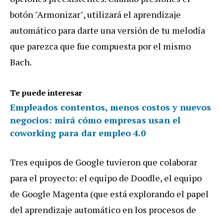
bot
ó
n
"
Armonizar
",
utilizar
á
el
aprendizaje
autom
á
tico
para
darte
una
versi
ó
n
de
tu
melod
í
a
que
parezca
que
fue
compuesta
por
el
mismo
Bach
.
Te puede interesar
Empleados contentos, menos costos y nuevos
negocios: mirá cómo empresas usan el
coworking para dar empleo 4.0
Tres
equipos
de
Google
tuvieron
que
colaborar
para
el
proyecto
:
el
equipo
de
Doodle
,
el
equipo
de
Google
Magenta
(
que
est
á
explorando
el
papel
del
aprendizaje
autom
á
tico
en
los
procesos
de