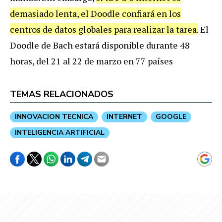
demasiado
lenta
,
el
Doodle
confiar
á
en
los
centros
de
datos
globales
para
realizar
la
tarea
.
El
Doodle
de
Bach
estar
á
disponible
durante
48
horas
,
del
21
al
22
de
marzo
en
77
pa
í
ses
TEMAS RELACIONADOS
INNOVACION TECNICA
INTERNET
GOOGLE
INTELIGENCIA ARTIFICIAL