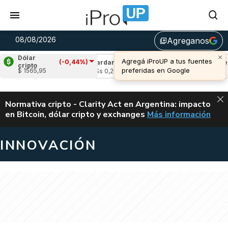
08/08/2026
Agreganos
library_add
×
Dólar
Agregá iProUP a tus fuentes
(-0,44%)
(0,60%)
Cardano
(-1,48%)
Avalanche
(2
cripto
preferidas en Google
$ 1565,95
3
u$s 0,20
u$s 6,52
ALERTA
Normativa cripto - Clarity Act en Argentina: impacto
en Bitcoin, dólar cripto y exchanges
Más información
CLARITY ACT EN AR
INNOVACIÓN