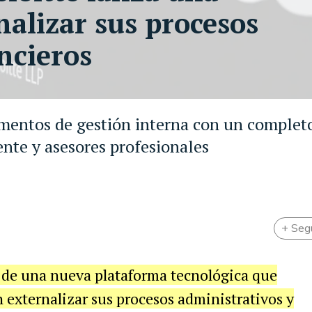
nalizar sus procesos
ncieros
umentos de gestión interna con un complet
ente y asesores profesionales
+ Seg
 de una nueva plataforma tecnológica que
 externalizar sus procesos administrativos y