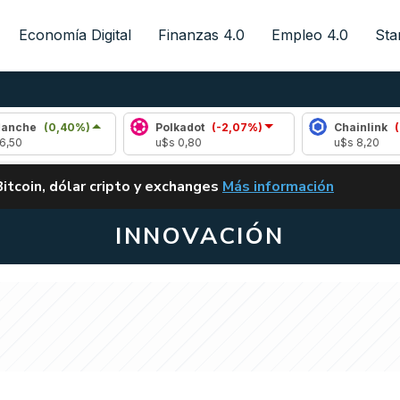
Economía Digital
Finanzas 4.0
Empleo 4.0
Sta
(0,40%)
Polkadot
(-2,07%)
Chainlink
(-1,55%
u$s 0,80
u$s 8,20
ALERTA
Bitcoin, dólar cripto y exchanges
Más información
CLARITY ACT EN ARGENTI
INNOVACIÓN