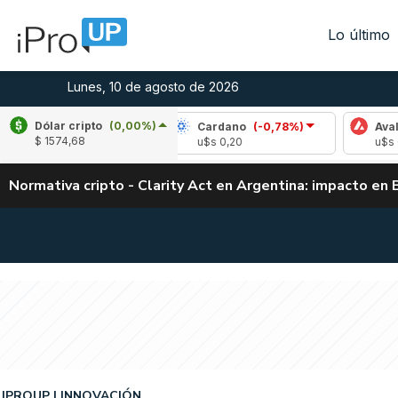
Lo último
Lunes, 10 de agosto de 2026
Dólar cripto
(0,00%)
ple
(-0,57%)
Cardano
(-0,78%)
Avalanche
$ 1574,68
 1,03
u$s 0,20
u$s 6,50
Normativa cripto - Clarity Act en Argentina: impacto en 
IPROUP
INNOVACIÓN