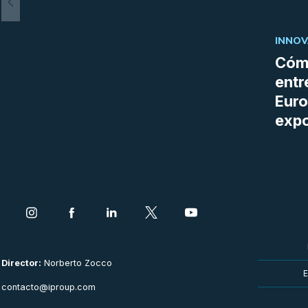
INNOV
Cómo
entr
Euro
expo
Director:
Norberto Zocco
E
contacto@iproup.com