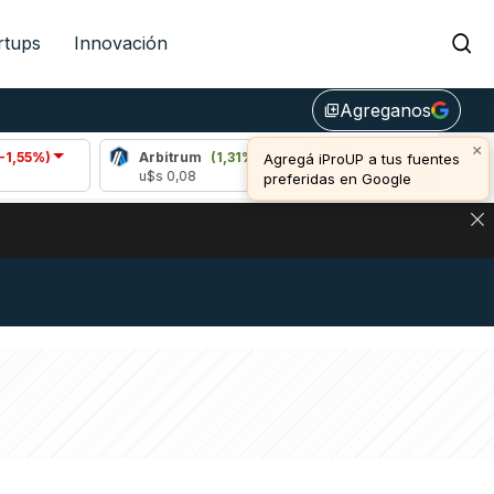
rtups
Innovación
Agreganos
library_add
×
)
Arbitrum
(1,31%)
Bitcoin
(0,37%)
Agregá iProUP a tus fuentes
u$s 0,08
u$s 64.986,00
preferidas en Google
NA: IMPACTO EN BITCOIN, DÓLAR CRIPTO Y EXCHANGES