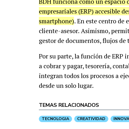
BDH funciona como un espacio co
empresariales (ERP) accesible des
smartphone)
. En este centro de 
cliente-asesor. Asimismo, permi
gestor de documentos, flujos de 
Por su parte, la función de ERP 
a cobrar y pagar, tesorería, cont
integran todos los procesos a eje
desde un solo lugar.
TEMAS RELACIONADOS
TECNOLOGIA
CREATIVIDAD
INNOV