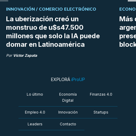
INNOVACIÓN /
COMERCIO ELECTRÓNICO
ECONOM
La uberización creó un
Más 
monstruo de u$s47.500
argen
millones que solo la IA puede
prese
domar en Latinoamérica
bloc
Por
Víctor Zapata
EXPLORÁ
iProUP
Lo último
Economía
Finanzas 4.0
Digital
Empleo 4.0
Innovación
Startups
Leaders
Contacto