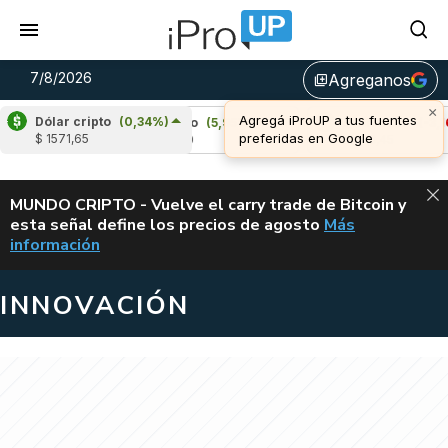
7/8/2026
Agreganos
library_add
Dólar cripto
(0,34%)
Cardano
(5,95%)
Avalanche
(-3,16%)
$ 1571,65
u$s 0,20
u$s 6,45
ALERTA
MUNDO CRIPTO - Vuelve el carry trade de Bitcoin y
esta señal define los precios de agosto
Más
VUELVE EL CAR
información
INNOVACIÓN