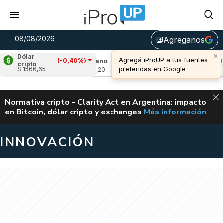
08/08/2026
Agreganos
library_add
×
Dólar
Agregá iProUP a tus fuentes
(-0,40%)
7%)
Cardano
(0,75%)
Avalanche
(1,97%)
cripto
preferidas en Google
$ 1566,65
u$s 0,20
u$s 6,54
ALERTA
Normativa cripto - Clarity Act en Argentina: impacto
en Bitcoin, dólar cripto y exchanges
Más información
CLARITY ACT EN AR
INNOVACIÓN