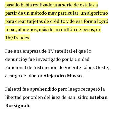
pasado había realizado una serie de estafas a
partir de un método muy particular: un algoritmo
para crear tarjetas de crédito y de esa forma logró
robar, al menos, más de un millón de pesos, en
169 fraudes.
Fue una empresa de TV satelital el que lo
denuncióy fue investigado por la Unidad
Funcional de Instrucción de Vicente López Oeste,
a cargo del doctor
Alejandro Musso
.
Falsetti fue aprehendido pero luego recuperó la
libertad por orden del juez de San Isidro
Esteban
Rossignoli
.