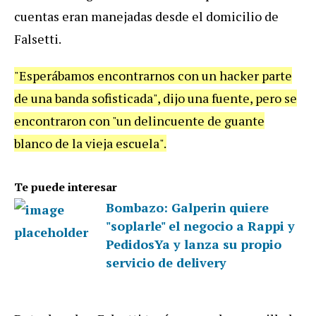
cuentas eran manejadas desde el domicilio de
Falsetti.
"Esperábamos encontrarnos con un hacker parte
de una banda sofisticada", dijo una fuente, pero se
encontraron con "un delincuente de guante
blanco de la vieja escuela".
Te puede interesar
Bombazo: Galperin quiere
"soplarle" el negocio a Rappi y
PedidosYa y lanza su propio
servicio de delivery