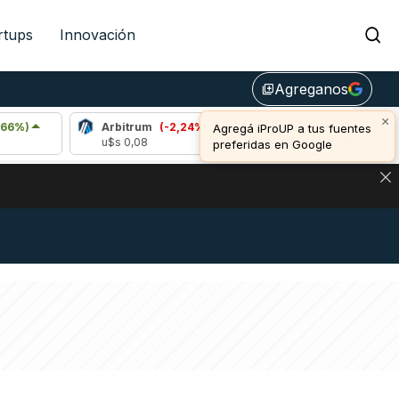
rtups
Innovación
Agreganos
library_add
×
Arbitrum
(-2,24%)
Bitcoin
(-0,59%)
Agregá iProUP a tus fuentes
u$s 0,08
u$s 64.321,00
preferidas en Google
DE DE BITCOIN Y ESTA SEÑAL DEFINE LOS PRECIOS DE AG