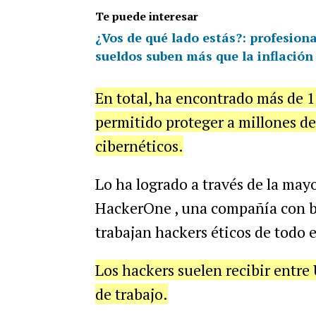
Te puede interesar
¿Vos de qué lado estás?: profesionale
sueldos suben más que la inflación
En total, ha encontrado más de 1
permitido proteger a millones de
cibernéticos.
Lo ha logrado a través de la may
HackerOne , una compañía con ba
trabajan hackers éticos de todo 
Los hackers suelen recibir entr
de trabajo.