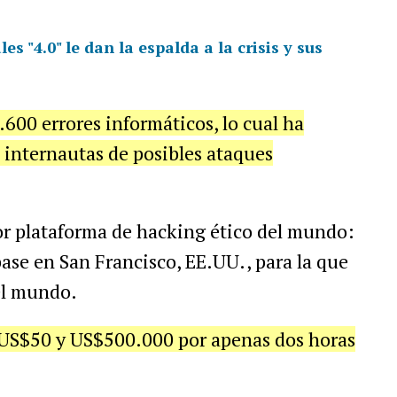
s "4.0" le dan la espalda a la crisis y sus
.600 errores informáticos, lo cual ha
 internautas de posibles ataques
or plataforma de hacking ético del mundo:
se en San Francisco, EE.UU., para la que
el mundo.
e US$50 y US$500.000 por apenas dos horas