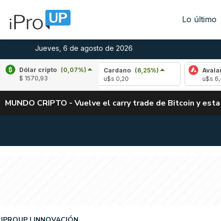
Lo último
Jueves, 6 de agosto de 2026
Dólar cripto
(0,07%)
(-2,78%)
Cardano
(6,25%)
Avalanche
(-2
$ 1570,93
4
u$s 0,20
u$s 6,46
MUNDO CRIPTO - Vuelve el carry trade de Bitcoin y esta
IPROUP
INNOVACIÓN