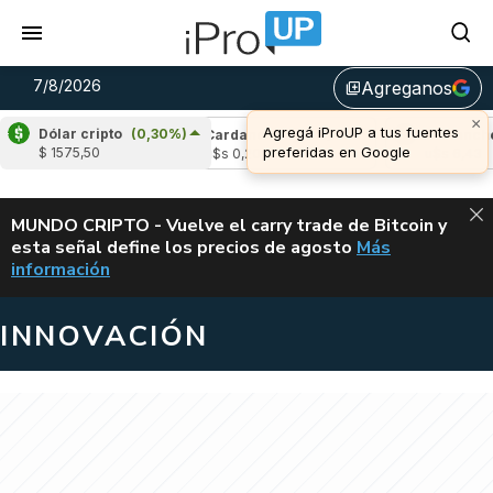
7/8/2026
Agreganos
library_add
×
Agregá iProUP a tus fuentes
Dólar cripto
(0,30%)
(-2,04%)
Cardano
(-1,73%)
Avalanche
(0,
preferidas en Google
$ 1575,50
3
u$s 0,20
u$s 6,43
ALERTA
MUNDO CRIPTO - Vuelve el carry trade de Bitcoin y
esta señal define los precios de agosto
Más
VUELVE EL CAR
información
INNOVACIÓN