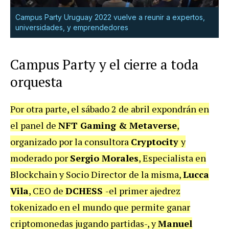
Campus Party Uruguay 2022 vuelve a reunir a expertos,
universidades, y emprendedores
Campus Party y el cierre a toda
orquesta
Por otra parte, el sábado 2 de abril expondrán en
el panel de
NFT Gaming & Metaverse
,
organizado por la consultora
Cryptocity
y
moderado por
Sergio Morales
, Especialista en
Blockchain y Socio Director
de la misma,
Lucca
Vila
, CEO de
DCHESS
-el primer ajedrez
tokenizado en el mundo que permite ganar
criptomonedas jugando partidas-, y
Manuel