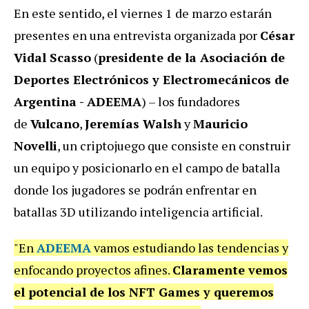
En este sentido, el viernes 1 de marzo estarán
presentes en una entrevista organizada por
César
Vidal Scasso
(
presidente de la Asociación de
Deportes Electrónicos y Electromecánicos de
Argentina - ADEEMA
) – los fundadores
de
Vulcano
,
Jeremías Walsh
y
Mauricio
Novelli
, un criptojuego que consiste en construir
un equipo y posicionarlo en el campo de batalla
donde los jugadores se podrán enfrentar en
batallas 3D utilizando inteligencia artificial.
"En
ADEEMA
vamos estudiando las tendencias y
enfocando proyectos afines.
Claramente vemos
el potencial de los NFT Games y queremos