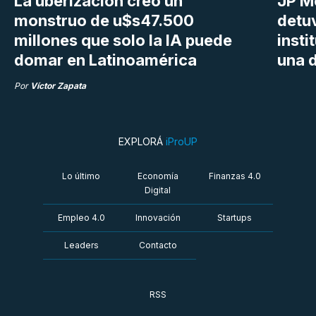
La uberización creó un
JP M
monstruo de u$s47.500
detu
millones que solo la IA puede
insti
domar en Latinoamérica
una d
Por
Víctor Zapata
EXPLORÁ
iProUP
Lo último
Economía
Finanzas 4.0
Digital
Empleo 4.0
Innovación
Startups
Leaders
Contacto
RSS