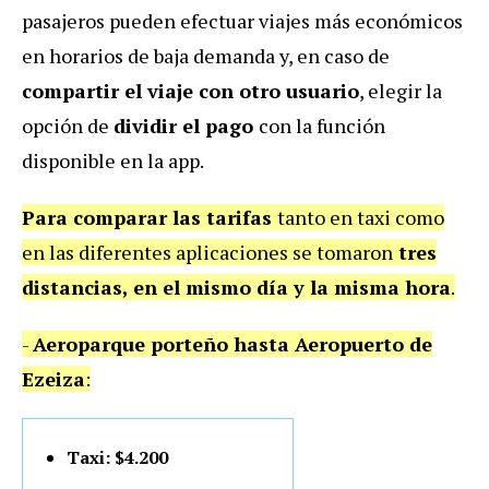
pasajeros pueden efectuar viajes más económicos
en horarios de baja demanda y, en caso de
compartir el viaje con otro usuario
, elegir la
opción de
dividir el pago
con la función
disponible en la app.
Para comparar las tarifas
tanto en taxi como
en las diferentes aplicaciones se tomaron
tres
distancias, en el mismo día y la misma hora
.
-
Aeroparque porteño hasta Aeropuerto de
Ezeiza
:
Taxi: $4.200