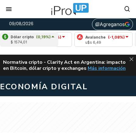
09/08/2026
Agreganos
library_add
Dólar cripto
(0,19%)
Cardano
(-0,02%)
Avalanche
(-1,08%)
Polka
$ 1574,01
u$s 0,20
u$s 6,49
u$s 0,
ALERTA
Normativa cripto - Clarity Act en Argentina: impacto
en Bitcoin, dólar cripto y exchanges
Más información
CLARITY ACT EN AR
ECONOMÍA DIGITAL