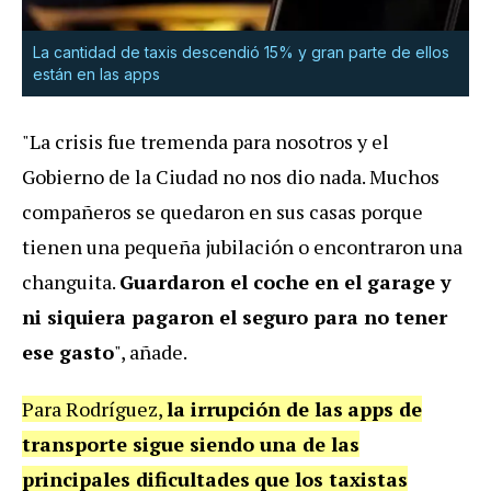
La cantidad de taxis descendió 15% y gran parte de ellos
están en las apps
"La crisis fue tremenda para nosotros y el
Gobierno de la Ciudad no nos dio nada. Muchos
compañeros se quedaron en sus casas porque
tienen una pequeña jubilación o encontraron una
changuita.
Guardaron el coche en el gara
g
e y
ni siquiera pagaron el seguro para no tener
ese gasto
", añade.
Para Rodríguez,
la irrupción de las
apps de
transporte sigue siendo una de las
principales dificultades
que los taxistas