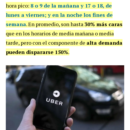
hora pico:
8 o 9 de la mañana y 17 o 18,
de
lunes a viernes; y en la noche los fines de
semana
. En promedio, son hasta
30% más caras
que en los horarios de media mañana o media
tarde, pero con el componente de
alta demanda
pueden
dispararse
150%
.