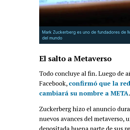
Mark Zuckerberg es uno de fundadores de Met
del mundo
El salto a Metaverso
Todo concluye al fin. Luego de 
Facebook,
confirmó que la red
cambiará su nombre a META
Zuckerberg hizo el anuncio duran
nuevos avances del metaverso, un
depositada buena parte de sus p