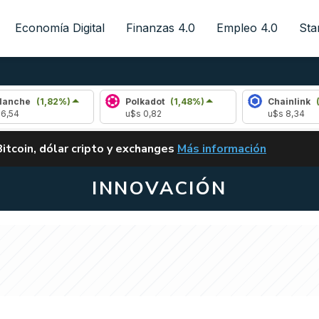
Economía Digital
Finanzas 4.0
Empleo 4.0
Sta
,82%)
Polkadot
(1,48%)
Chainlink
(0,90%)
u$s 0,82
u$s 8,34
ALERTA
Bitcoin, dólar cripto y exchanges
Más información
CLARITY ACT EN ARGENTI
INNOVACIÓN