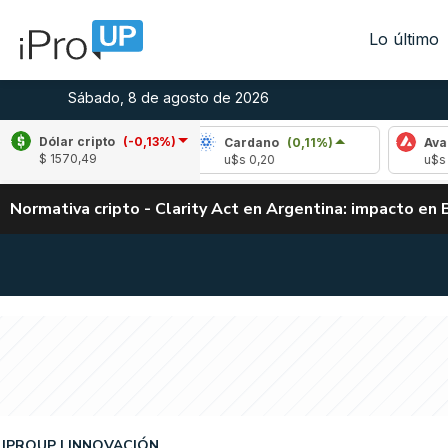
Lo último
Sábado, 8 de agosto de 2026
Dólar cripto
(-0,13%)
(2,76%)
Cardano
(0,11%)
Avalanche
(1
$ 1570,49
5
u$s 0,20
u$s 6,54
Normativa cripto - Clarity Act en Argentina: impacto en 
IPROUP
INNOVACIÓN