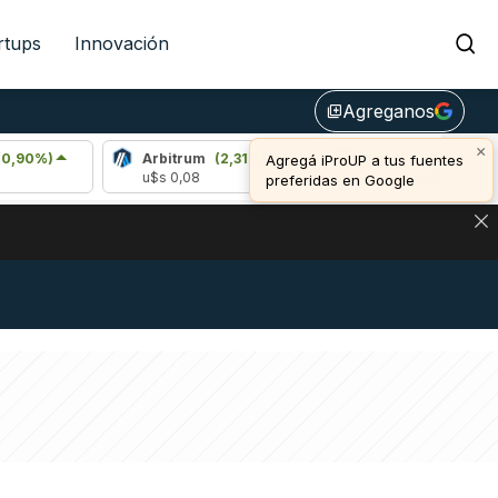
rtups
Innovación
Agreganos
library_add
×
Arbitrum
(2,31%)
Bitcoin
(0,44%)
Agregá iProUP a tus fuentes
u$s 0,08
u$s 65.043,00
preferidas en Google
NA: IMPACTO EN BITCOIN, DÓLAR CRIPTO Y EXCHANGES