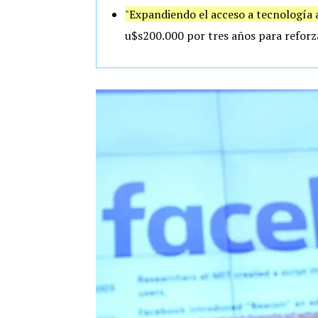
"Expandiendo el acceso a tecnología 
u$s200.000 por tres años para reforz