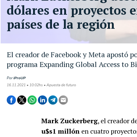
dólares en proyectos 
países de la región
El creador de Facebook y Meta apostó por
programa Expanding Global Access to B
Por
iProUP
16.11.2021 • 10:02hs • Apuesta de futuro
Mark Zuckerberg
, el creador d
u$s1 millón
en cuatro proyecto