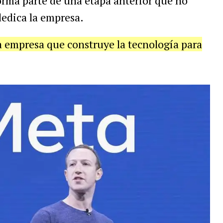
orma parte de una etapa anterior que no
 dedica la empresa.
 empresa que construye la tecnología para