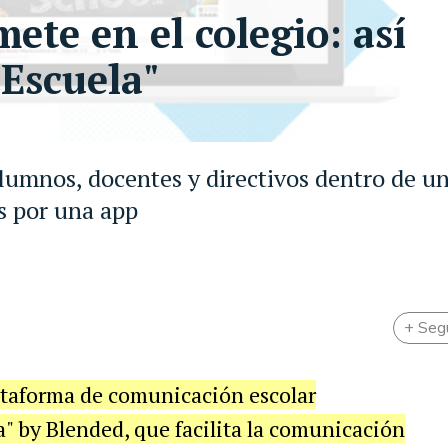
ete en el colegio: así
Escuela"
alumnos, docentes y directivos dentro de u
s por una app
+ Seg
ataforma de comunicación escolar
by Blended, que facilita la comunicación