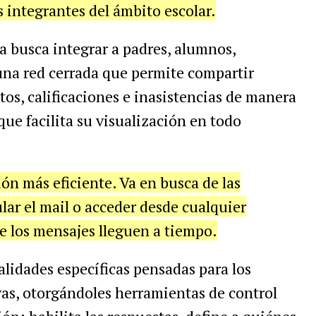
os integrantes del ámbito escolar.
a busca integrar a padres, alumnos,
una red cerrada que permite compartir
tos, calificaciones e inasistencias de manera
que facilita su visualización en todo
ón más eficiente. Va en busca de las
ar el mail o acceder desde cualquier
 los mensajes lleguen a tiempo.
alidades específicas pensadas para los
vas, otorgándoles herramientas de control