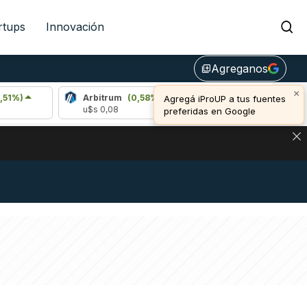
rtups
Innovación
Agreganos
library_add
×
Arbitrum
(0,58%)
Bitcoin
(-0,07%)
Agregá iProUP a tus fuentes
u$s 0,08
u$s 64.950,00
preferidas en Google
NA: IMPACTO EN BITCOIN, DÓLAR CRIPTO Y EXCHANGES