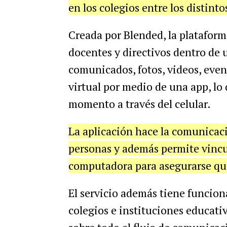
en los colegios entre los distint
Creada por Blended, la plataform
docentes y directivos dentro de 
comunicados, fotos, videos, even
virtual por medio de una app, lo 
momento a través del celular.
La aplicación hace la comunicaci
personas y además permite vincul
computadora para asegurarse que
El servicio además tiene funcion
colegios e instituciones educati