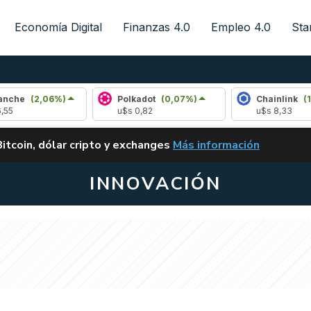
Economía Digital
Finanzas 4.0
Empleo 4.0
Sta
(2,06%)
Polkadot
(0,07%)
Chainlink
(1,51%)
u$s 0,82
u$s 8,33
ALERTA
Bitcoin, dólar cripto y exchanges
Más información
CLARITY ACT EN ARGENTI
INNOVACIÓN