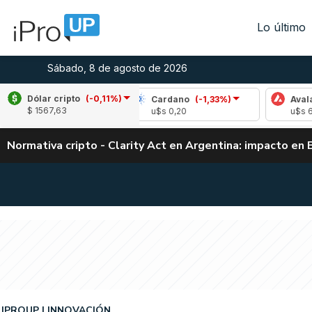
Lo último
Sábado, 8 de agosto de 2026
Dólar cripto
(-0,11%)
le
(0,39%)
Cardano
(-1,33%)
Avalanche
$ 1567,63
1,04
u$s 0,20
u$s 6,55
Normativa cripto - Clarity Act en Argentina: impacto en 
IPROUP
INNOVACIÓN