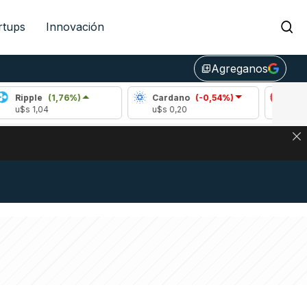
rtups
Innovación
Agreganos
library_add
(1,76%)
Cardano
(-0,54%)
Avalanche
(1
4
u$s 0,20
u$s 6,51
NA: IMPACTO EN BITCOIN, DÓLAR CRIPTO Y EXCHANGES