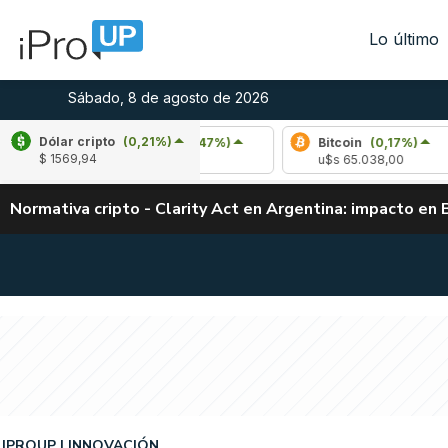
Lo último
Sábado, 8 de agosto de 2026
Dólar cripto
(0,21%)
Arbitrum
(1,47%)
Bitcoin
(0,17%)
$ 1569,94
u$s 0,08
u$s 65.038,00
Normativa cripto - Clarity Act en Argentina: impacto en 
IPROUP
INNOVACIÓN