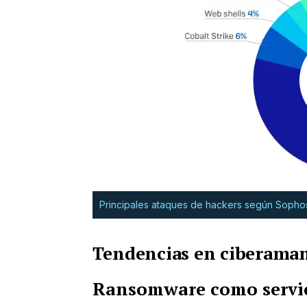
Principales ataques de hackers según Sopho
Tendencias en ciberaman
Ransomware como servi