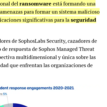
ional del
ransomware
está formando una
eramenazas para formar un sistema malicioso
caciones significativas para la
seguridad
adores de SophosLabs Security, cazadores de
 de respuesta de Sophos Managed Threat
ectiva multidimensional y única sobre las
dad que enfrentan las organizaciones de