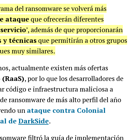
rama del ransomware se volverá más
de ataque
que ofrecerán diferentes
servicio
’, además de que proporcionarán
 y técnicas
que permitirán a otros grupos
ues muy similares.
hos, actualmente existen más ofertas
 (RaaS)
, por lo que los desarrolladores de
r código e infraestructura maliciosa a
 de ransomware de más alto perfil del año
uyendo un
ataque contra Colonial
ial de
DarkSide
.
nsomware filtró la guía de implementación