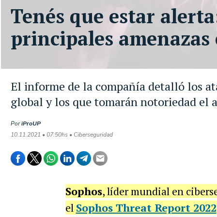
Tenés que estar alerta:
principales amenazas 
El informe de la compañía detalló los at
global y los que tomarán notoriedad el
Por
iProUP
10.11.2021 • 07:50hs • Ciberseguridad
Sophos
, líder mundial en ciber
el
Sophos Threat Report 2022