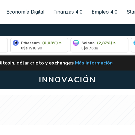
Economía Digital
Finanzas 4.0
Empleo 4.0
Sta
Ethereum
(0,08%)
Solana
(2,87%)
Ripple
u$s 1918,90
u$s 76,18
u$s 1,0
ALERTA
Bitcoin, dólar cripto y exchanges
Más información
CLARITY ACT EN ARGENTI
INNOVACIÓN