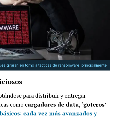
ues girarán en torno a tácticas de ransomware, principalmente
iciosos
tándose para distribuir y entregar
ticas como
cargadores de data, ‘goteros’
básicos; cada vez más avanzados y