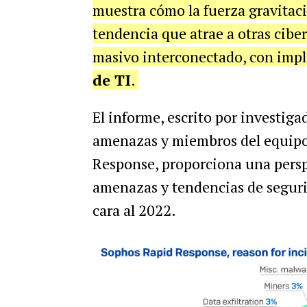
muestra cómo la fuerza gravitac
tendencia que atrae a otras cib
masivo interconectado, con impli
de TI
.
El informe, escrito por investig
amenazas y miembros del equipo
Response, proporciona una persp
amenazas y tendencias de seguri
cara al 2022.