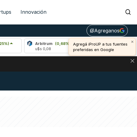
rtups
Innovación
Agreganos
library_add
×
Arbitrum
(0,68%)
Bitcoin
(-0,08%)
Agregá iProUP a tus fuentes
u$s 0,08
u$s 64.936,00
preferidas en Google
NA: IMPACTO EN BITCOIN, DÓLAR CRIPTO Y EXCHANGES