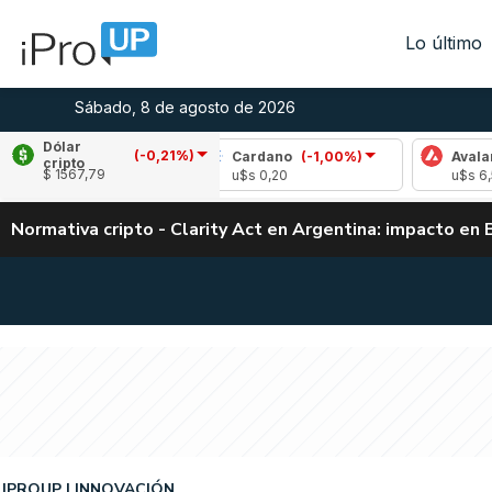
Lo último
Sábado, 8 de agosto de 2026
Dólar
(-0,21%)
0,48%)
Cardano
(-1,00%)
Avalanche
(2,2
cripto
$ 1567,79
u$s 0,20
u$s 6,55
Normativa cripto - Clarity Act en Argentina: impacto en 
IPROUP
INNOVACIÓN