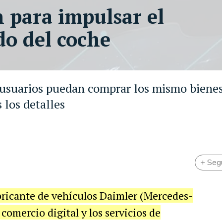
n para impulsar el
do del coche
 usuarios puedan comprar los mismo bienes
 los detalles
+ Seg
bricante de vehículos Daimler (Mercedes-
 comercio digital y los servicios de