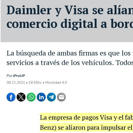
Daimler y Visa se alía
comercio digital a bor
La búsqueda de ambas firmas es que los
servicios a través de los vehículos. Todos
Por
iProUP
08.11.2021 • 18:55hs • Movilidad 4.0
La empresa de pagos Visa y el fa
Benz) se aliaron para impulsar el