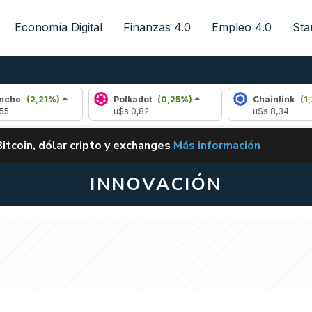
Economía Digital
Finanzas 4.0
Empleo 4.0
Sta
1%)
Polkadot
(0,25%)
Chainlink
(1,25%)
u$s 0,82
u$s 8,34
ALERTA
Bitcoin, dólar cripto y exchanges
Más información
CLARITY ACT EN ARGENTI
INNOVACIÓN