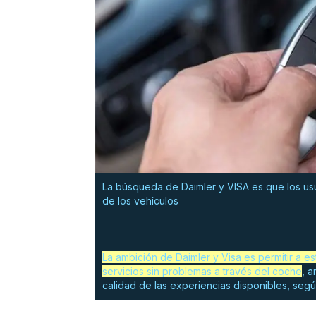
La búsqueda de Daimler y VISA es que los usu
de los vehículos
La ambición de Daimler y Visa es permitir a 
servicios sin problemas a través del coche
, a
calidad de las experiencias disponibles, seg