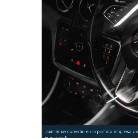
Daimler se convirtió en la primera empresa d
Framework