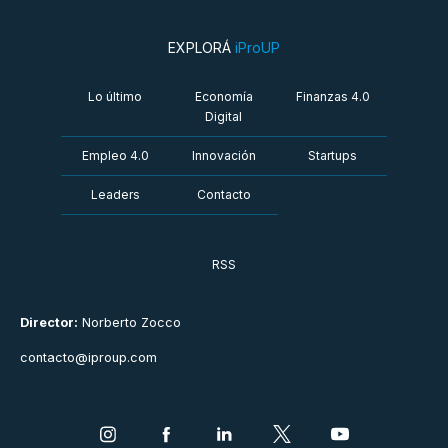
EXPLORÁ
iProUP
Lo último
Economía
Finanzas 4.0
Digital
Empleo 4.0
Innovación
Startups
Leaders
Contacto
RSS
Director:
Norberto Zocco
contacto@iproup.com