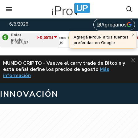
6/8/2026
Agreganos
library_add
×
Dólar
Agregá iProUP a tus fuentes
(-0,55%)
91%)
Cardano
(0,04%)
Avalanche
(-0,27%
cripto
preferidas en Google
$ 1566,92
u$s 0,19
u$s 6,64
ALERTA
MUNDO CRIPTO - Vuelve el carry trade de Bitcoin y
esta señal define los precios de agosto
Más
VUELVE EL CAR
información
INNOVACIÓN