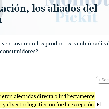
ción, los aliados del
a
ue se consumen los productos cambió radic
s consumidores?
+ Seg
vieron afectadas directa o indirectamente
 y el sector logístico no fue la excepción.
El