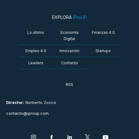
EXPLORÁ
iProUP
Lo último
Economía
Finanzas 4.0
Digital
Empleo 4.0
Innovación
Startups
Leaders
Contacto
RSS
Director:
Norberto Zocco
contacto@iproup.com