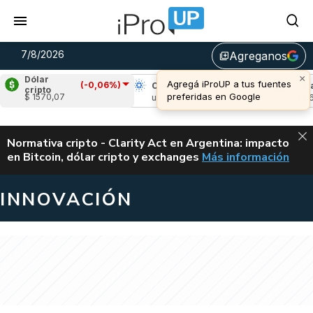
7/8/2026
Agreganos
library_add
×
Dólar
Agregá iProUP a tus fuentes
(-0,06%)
Ripple
(-1,14%)
Cardano
(-1,23%)
Avalan
cripto
preferidas en Google
$ 1570,07
u$s 1,02
u$s 0,20
u$s 6,4
ALERTA
Normativa cripto - Clarity Act en Argentina: impacto
en Bitcoin, dólar cripto y exchanges
Más información
CLARITY ACT EN AR
INNOVACIÓN