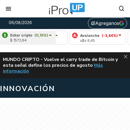
06/08/2026
Agreganos
library_add
Dólar cripto
(0,15%)
Cardano
(5,93%)
Avalanche
(-3,44%)
Polka
$ 1572,64
u$s 0,20
u$s 6,45
u$s 0,
ALERTA
MUNDO CRIPTO - Vuelve el carry trade de Bitcoin y
esta señal define los precios de agosto
Más
VUELVE EL CAR
información
INNOVACIÓN