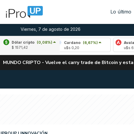
Lo último
Viernes, 7 de agosto de 2026
Dólar cripto
(0,08%)
(-2,19%)
Cardano
(6,67%)
Avalanche
(-
$ 1571,42
3
u$s 0,20
u$s 6,42
MUNDO CRIPTO - Vuelve el carry trade de Bitcoin y esta
IPROUP
INNOVACIÓN