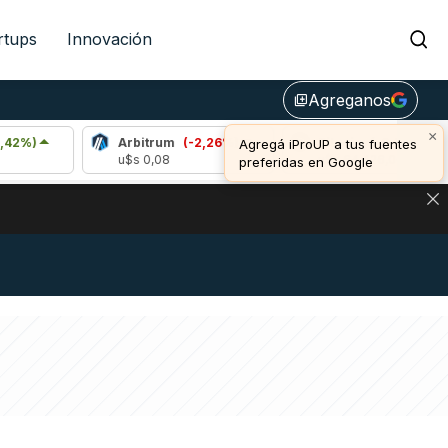
rtups
Innovación
Agreganos
library_add
×
Arbitrum
(-2,26%)
Bitcoin
(-0,70%)
Agregá iProUP a tus fuentes
u$s 0,08
u$s 64.426,00
preferidas en Google
DE DE BITCOIN Y ESTA SEÑAL DEFINE LOS PRECIOS DE AG